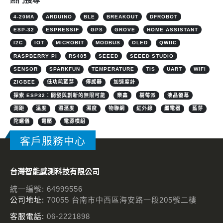
4-20MA
ARDUINO
BLE
BREAKOUT
DFROBOT
ESP-32
ESPRESSIF
GPS
GROVE
HOME ASSISTANT
I2C
IOT
MICROBIT
MODBUS
OLED
QWIIC
RASPBERRY PI
RS485
SEEED
SEEED STUDIO
SENSOR
SPARKFUN
TEMPERATURE
TIS
UART
WIFI
ZIGBEE
低功耗藍芽
傳感器
加速度計
探索 ESP32：開發與創新的無限可能
樂鑫
樹莓派
液晶螢幕
測距
溫度
溫溼度
濕度
物聯網
紅外線
繼電器
藍芽
陀螺儀
電壓
電源模組
客戶服務中心
台灣智能感測科技有限公司
統一編號: 64999556
公司地址:
70055 台南市中西區海安路一段205號二樓
客服電話:
06-2221898