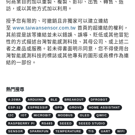
何商業目的加以重製、複製、影印、出售、轉售、造
訪，或以其他方式加以利用。
授予您有限的、可撤銷且非獨家可以建立連結
至
www.taiwansensor.com.tw
首頁的超連結的權利，
其前提是該等連結並未以錯誤、誤導、貶低或其他冒犯
性的方式描述台灣智能感測科技、其母公司、或上述二
者之產品或服務。若未得書面明示同意，您不得使用台
灣智能感測科技的標誌或其他專有的圖形或商標作為連
結的一部份。
熱門搜尋
4-20MA
ARDUINO
BLE
BREAKOUT
DFROBOT
ESP-32
ESPRESSIF
GPS
GROVE
HOME ASSISTANT
I2C
IOT
MICROBIT
MODBUS
OLED
QWIIC
RASPBERRY PI
RS485
SEEED
SEEED STUDIO
SENSOR
SPARKFUN
TEMPERATURE
TIS
UART
WIFI