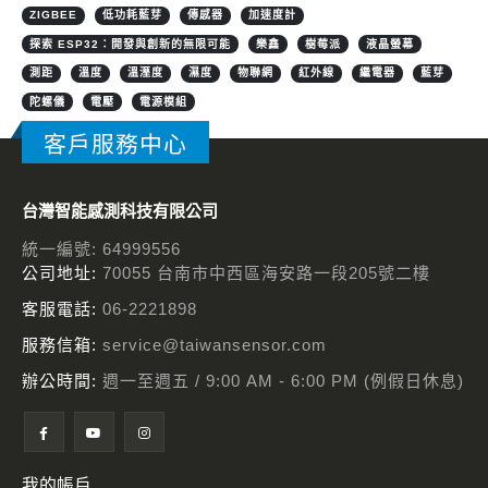
ZIGBEE
低功耗藍芽
傳感器
加速度計
探索 ESP32：開發與創新的無限可能
樂鑫
樹莓派
液晶螢幕
測距
溫度
溫溼度
濕度
物聯網
紅外線
繼電器
藍芽
陀螺儀
電壓
電源模組
客戶服務中心
台灣智能感測科技有限公司
統一編號: 64999556
公司地址:
70055 台南市中西區海安路一段205號二樓
客服電話:
06-2221898
服務信箱:
service@taiwansensor.com
辦公時間:
週一至週五 / 9:00 AM - 6:00 PM (例假日休息)
我的帳戶