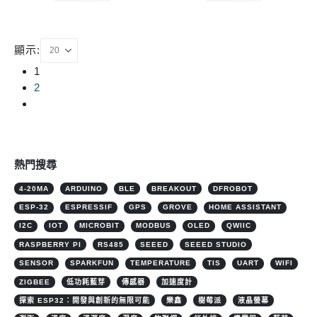
顯示:
1
2
熱門搜尋
4-20MA
ARDUINO
BLE
BREAKOUT
DFROBOT
ESP-32
ESPRESSIF
GPS
GROVE
HOME ASSISTANT
I2C
IOT
MICROBIT
MODBUS
OLED
QWIIC
RASPBERRY PI
RS485
SEEED
SEEED STUDIO
SENSOR
SPARKFUN
TEMPERATURE
TIS
UART
WIFI
ZIGBEE
低功耗藍芽
傳感器
加速度計
探索 ESP32：開發與創新的無限可能
樂鑫
樹莓派
液晶螢幕