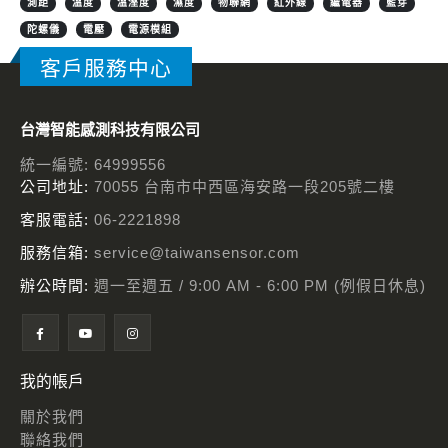
測距
溫度
溫溼度
濕度
物聯網
紅外線
繼電器
藍芽
陀螺儀
電壓
電源模組
客戶服務中心
台灣智能感測科技有限公司
統一編號: 64999556
公司地址:
70055 台南市中西區海安路一段205號二樓
客服電話:
06-2221898
服務信箱:
service@taiwansensor.com
辦公時間:
週一至週五 / 9:00 AM - 6:00 PM (例假日休息)
我的帳戶
關於我們
聯絡我們