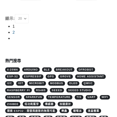
顯示:
1
2
熱門搜尋
4-20MA
ARDUINO
BLE
BREAKOUT
DFROBOT
ESP-32
ESPRESSIF
GPS
GROVE
HOME ASSISTANT
I2C
IOT
MICROBIT
MODBUS
OLED
QWIIC
RASPBERRY PI
RS485
SEEED
SEEED STUDIO
SENSOR
SPARKFUN
TEMPERATURE
TIS
UART
WIFI
ZIGBEE
低功耗藍芽
傳感器
加速度計
探索 ESP32：開發與創新的無限可能
樂鑫
樹莓派
液晶螢幕