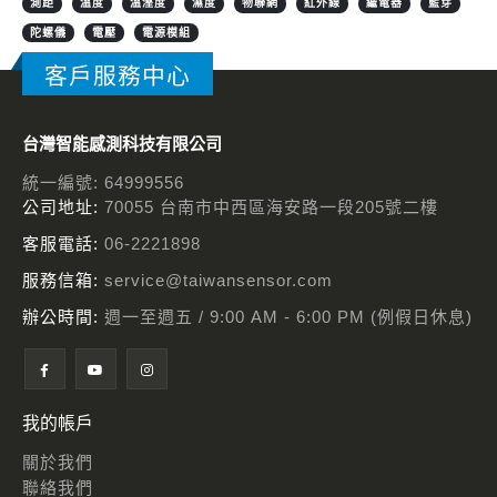
測距
溫度
溫溼度
濕度
物聯網
紅外線
繼電器
藍芽
陀螺儀
電壓
電源模組
客戶服務中心
台灣智能感測科技有限公司
統一編號: 64999556
公司地址:
70055 台南市中西區海安路一段205號二樓
客服電話:
06-2221898
服務信箱:
service@taiwansensor.com
辦公時間:
週一至週五 / 9:00 AM - 6:00 PM (例假日休息)
我的帳戶
關於我們
聯絡我們