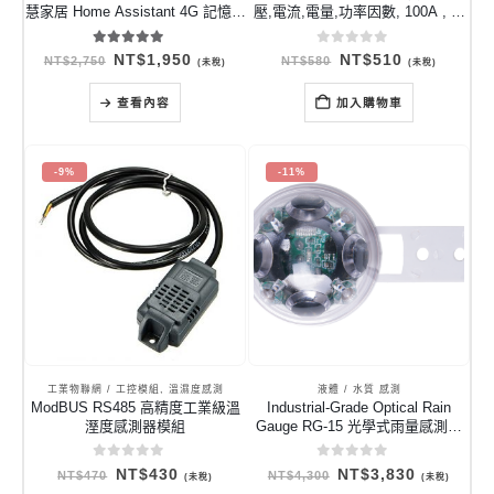
慧家居 Home Assistant 4G 記憶體
壓,電流,電量,功率因數, 100A , 開
/ 64G-128G 儲存
合式 CT, RS485 ModBus
5.00
out of 5
0
out of 5
原
目
原
目
NT$
1,950
NT$
510
NT$
2,750
NT$
580
(未稅)
(未稅)
始
前
始
前
價
價
價
價
格：
格：
格：
格：
查看內容
加入購物車
NT$2,750。
NT$1,950。
NT$580。
NT$510。
-9%
-11%
工業物聯網 / 工控模組
,
溫濕度感測
液體 / 水質 感測
ModBUS RS485 高精度工業級溫
Industrial-Grade Optical Rain
溼度感測器模組
Gauge RG-15 光學式雨量感測器
美國原裝進口
0
out of 5
0
out of 5
原
目
原
目
NT$
430
NT$
3,830
NT$
470
NT$
4,300
(未稅)
(未稅)
始
前
始
前