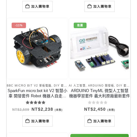
價
價
價
價
格：
格：
格：
格：
加入購物車
加入購物車
NT$470。
NT$430。
NT$4,300。
NT$3,83
-11%
推薦
BBC MICRO BIT V2 單板電腦
,
DIY 套件與學習套件
AI 人工智慧
,
智慧小車底盤套件
,
ARDUINO 開發板
,
DIY 套件與學習套件
SparkFun micro:bot kit V2 智慧小
ARDUINO TinyML 微型人工智慧
車 開發套件 Robot 機器人自走車
機器學習套件 義大利原廠最新套件
套件 遙控車套件組
5.00
out of 5
0
out of 5
原
目
NT$
2,238
NT$
2,450
NT$
2,509
(未稅)
(未稅)
始
前
價
價
格：
格：
加入購物車
加入購物車
NT$2,509。
NT$2,238。