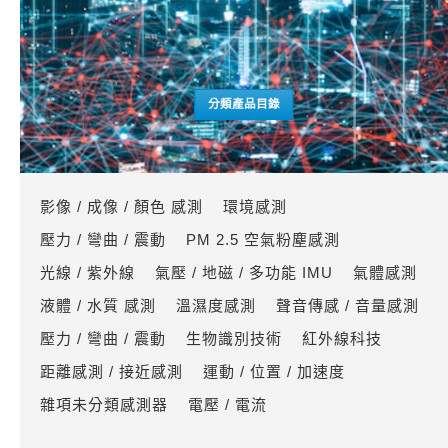
分類產品目錄
影像 / 成像 / 顏色 感測
環境感測
壓力 / 彎曲 / 震動
PM 2.5 空氣粉塵感測
光線 / 紫外線
氣壓 / 地磁 / 多功能 IMU
氣體感測
液體 / 水質 感測
溫濕度感測
聲音傳感 / 音量感測
壓力 / 彎曲 / 震動
生物識別技術
紅外線科技
距離感測 / 接近感測
運動 / 位置 / 加速度
雜項未分類感測器
電壓 / 電流