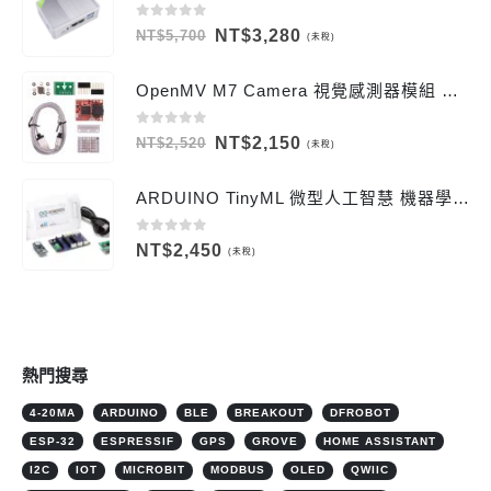
0
out of 5
原
目
NT$
3,280
NT$
5,700
(未稅)
始
前
價
價
OpenMV M7 Camera 視覺感測器模組 圖像處理顏色識別模組
格：
格：
NT$5,700。
NT$3,280。
0
out of 5
原
目
NT$
2,150
NT$
2,520
(未稅)
始
前
價
價
ARDUINO TinyML 微型人工智慧 機器學習套件 義大利原廠最新套件
格：
格：
NT$2,520。
NT$2,150。
0
out of 5
NT$
2,450
(未稅)
熱門搜尋
4-20MA
ARDUINO
BLE
BREAKOUT
DFROBOT
ESP-32
ESPRESSIF
GPS
GROVE
HOME ASSISTANT
I2C
IOT
MICROBIT
MODBUS
OLED
QWIIC