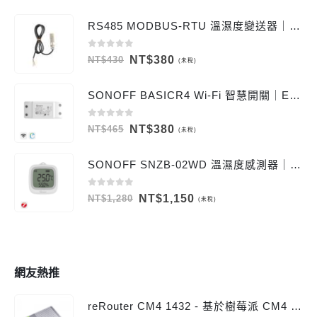
RS485 MODBUS-RTU 溫濕度變送器｜SHT40 金屬防水探頭｜附 Windows 監控記錄工具
0
out of 5
原
目
NT$
380
NT$
430
(未稅)
始
前
價
價
SONOFF BASICR4 Wi-Fi 智慧開關｜ESP32 10A 單路繼電器
格：
格：
NT$430。
NT$380。
0
out of 5
原
目
NT$
380
NT$
465
(未稅)
始
前
價
價
SONOFF SNZB-02WD 溫濕度感測器｜IP65 Zigbee LCD 顯示
格：
格：
NT$465。
NT$380。
0
out of 5
原
目
NT$
1,150
NT$
1,280
(未稅)
始
前
價
價
格：
格：
NT$1,280。
NT$1,150。
網友熱推
reRouter CM4 1432 - 基於樹莓派 CM4 運算模組4G Ram 32G emmc