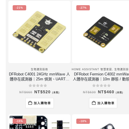
-21%
-27%
生物識別技術
HOME ASSISTANT 智慧家居
,
生物識別技
DFRobot C4001 24GHz mmWave 人
DFRobot Fermion C4002 mmWa
體存在感測器｜25m 偵測、UART、
人體存在感測器｜10m 靜態 / 動
Arduino / ESPHome
測、Home Assistant
0
out of 5
0
out of 5
原
目
原
目
NT$
520
NT$
460
NT$
660
NT$
630
(未稅)
(未稅)
始
前
始
前
價
價
價
價
格：
格：
格：
格：
加入購物車
加入購物車
NT$660。
NT$520。
NT$630。
NT$46
-15%
-18%