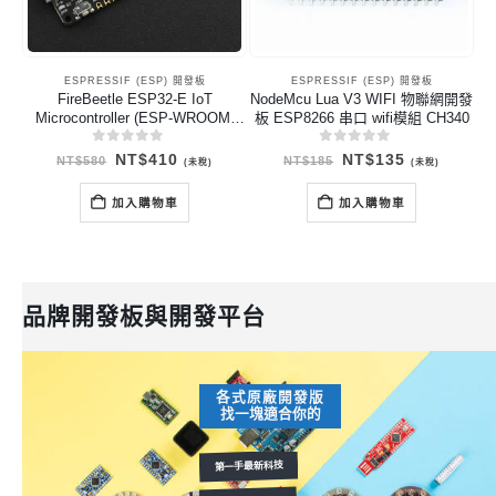
ESPRESSIF (ESP) 開發板
ESPRESSIF (ESP) 開發板
FireBeetle ESP32-E IoT
NodeMcu Lua V3 WIFI 物聯網開發
We
Microcontroller (ESP-WROOM-
板 ESP8266 串口 wifi模組 CH340
32E) 物聯網開發板
0
out of 5
0
out of 5
原
目
原
目
NT$
410
NT$
135
NT$
580
NT$
185
(未稅)
(未稅)
始
前
始
前
價
價
價
價
格：
格：
格：
格：
加入購物車
加入購物車
NT$580。
NT$410。
NT$185。
NT$135。
品牌開發板與開發平台
各式原廠開發版
找一塊適合你的
第一手最新科技