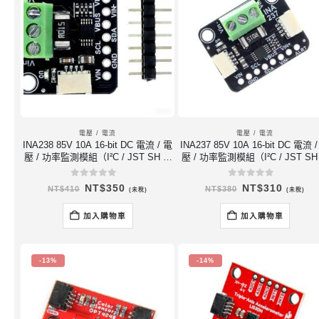
電壓 / 電流
電壓 / 電流
INA238 85V 10A 16-bit DC 電流 / 電
INA237 85V 10A 16-bit DC 電流 
壓 / 功率監測模組（I²C / JST SH 4-
壓 / 功率監測模組（I²C / JST SH 
pin）
pin）
0
out of 5
0
out of 5
原
目
原
目
NT$
350
NT$
310
NT$
410
NT$
380
(未稅)
(未稅)
始
前
始
前
價
價
價
價
格：
格：
格：
格：
加入購物車
加入購物車
NT$410。
NT$350。
NT$380。
NT$31
-13%
-14%