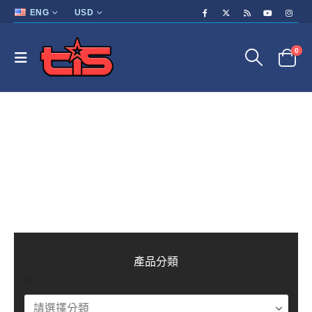
ENG
USD
0
產品分類
分類
Product Category Dropdown