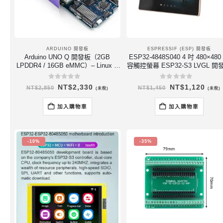
ARDUINO 開發板
ESPRESSIF (ESP) 開發板
Arduino UNO Q 開發板（2GB
ESP32-4848S040 4 吋 480×480
LPDDR4 / 16GB eMMC）– Linux +
容觸控螢幕 ESP32-S3 LVGL 開
即時 MCU 混合運算平台
（8MB PSRAM / 16MB Flash
0
out of 5
0
out of 5
原
目
原
目
NT$
2,330
NT$
1,120
NT$
2,850
NT$
1,450
(未稅)
(未稅)
始
前
始
前
價
價
價
價
格：
格：
格：
格：
加入購物車
加入購物車
NT$2,850。
NT$2,330。
NT$1,450。
NT$
-10%
-35%