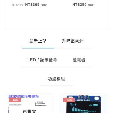
0
out of 5
0
out of 5
長器 抗干擾 抗雜訊
原
目
NT$
365
NT$
250
NT$
470
(未稅)
(未稅)
始
前
價
價
格：
格：
NT$470。
NT$365。
最新上架
升降壓電源
LED / 顯示螢幕
繼電器
功能模組
-12%
-42%
已售完