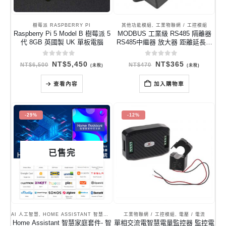
樹莓派 RASPBERRY PI
其他功能模組
,
工業物聯網 / 工控模組
Raspberry Pi 5 Model B 樹莓派 5
MODBUS 工業級 RS485 隔離器
代 8GB 英國製 UK 單板電腦
RS485中繼器 放大器 距離延長器
抗干擾 抗雜訊
0
out of 5
0
out of 5
原
目
原
目
NT$
5,450
NT$
365
NT$
6,500
NT$
470
(未稅)
(未稅)
始
前
始
前
價
價
價
價
格：
格：
格：
格：
查看內容
加入購物車
NT$6,500。
NT$5,450。
NT$470。
NT$365。
-29%
-12%
已售完
AI 人工智慧
,
HOME ASSISTANT 智慧家居
,
其他類型開發板
工業物聯網 / 工控模組
,
電壓 / 電流
Home Assistant 智慧家庭套件- 智
單相交流電智慧電量監控器 監控電