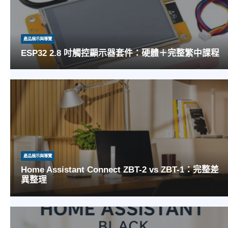
產品展示與導覽
ESP32 2.8 吋觸控顯示器套件：硬體＋完整繁中課程
EDB-014251 整合 ESP32、2.8 吋 ILI9341 TFT 與 XPT2046 觸控，購買即包含 Arduino、
PlatformIO、MicroPython 完整...
產品展示與導覽
Home Assistant Connect ZBT-2 vs ZBT-1：完整差
異整理
以下內容根據 Seeed Studio 官方文章完整翻譯與整理，將 ZBT-2 和舊款 ZBT-1 之間所有
重要差異進行深入分析，方便用戶理解升級價值。...