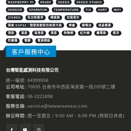
RASPBERRY PI
RS485
SEEED
SEEED STUDIO
SENSOR
SPARKFUN
TEMPERATURE
TIS
UART
WIFI
ZIGBEE
低功耗藍芽
傳感器
加速度計
探索 ESP32：開發與創新的無限可能
樂鑫
樹莓派
液晶螢幕
測距
溫度
溫溼度
濕度
物聯網
紅外線
繼電器
藍芽
陀螺儀
電壓
電源模組
客戶服務中心
台灣智能感測科技有限公司
統一編號: 64999556
公司地址:
70055 台南市中西區海安路一段205號二樓
客服電話:
06-2221898
服務信箱:
service@taiwansensor.com
辦公時間:
週一至週五 / 9:00 AM - 6:00 PM (例假日休息)