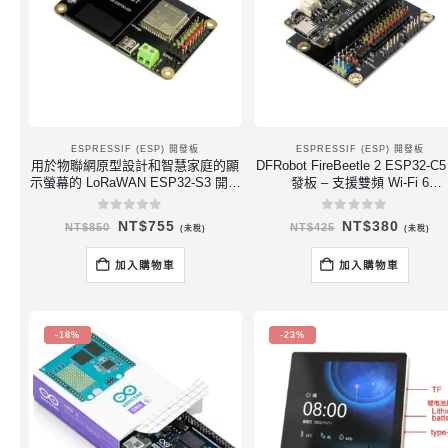
ESPRESSIF (ESP) 開發板
ESPRESSIF (ESP) 開發板
用於物聯網原型設計和智慧家庭的顯
DFRobot FireBeetle 2 ESP32-C
示螢幕的 LoRaWAN ESP32-S3 開發
發板 – 支援雙頻 Wi-Fi 6
板
(2.4/5GHz)、Matter、Zigbee
Thread、BLE 5.0
0
out of 5
0
out of 5
原
目
原
目
NT$
755
NT$
380
NT$
850
NT$
425
(未稅)
(未稅)
始
前
始
前
價
價
價
價
格：
格：
格：
格：
加入購物車
加入購物車
NT$850。
NT$755。
NT$425。
NT$3
-18%
-23%