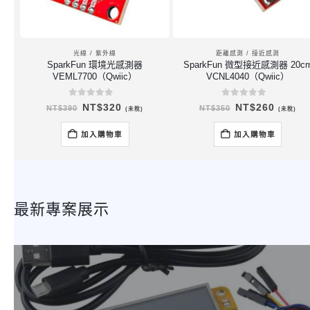
光線 / 紫外線
距離感測 / 接近感測
SparkFun 環境光感測器
SparkFun 微型接近感測器 20c
VEML7700（Qwiic）
VCNL4040（Qwiic）
0
out of 5
0
out of 5
原
目
原
目
NT$
320
NT$
260
NT$
390
NT$
350
(未稅)
(未稅)
始
前
始
前
價
價
價
價
格：
格：
格：
格：
加入購物車
加入購物車
NT$390。
NT$320。
NT$350。
NT$26
最新專案展示