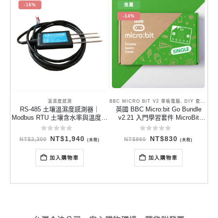
-16%
推薦
-14%
溫濕度感測
BBC MICRO BIT V2 單板電腦
,
DIY 套件與學習套件
RS-485 土壤溫濕度感測器｜
英國 BBC Micro:bit Go Bundle
Modbus RTU 土壤含水率與溫度量
v2.21 入門學習套件 MicroBit
測
v2.21 微型電腦開發板套件組
0
out of 5
0
out of 5
原
目
原
目
NT$
1,940
NT$
830
NT$
2,300
NT$
960
(未稅)
(未稅)
始
前
始
前
價
價
價
價
格：
格：
格：
格：
加入購物車
加入購物車
NT$2,300。
NT$1,940。
NT$960。
NT$830。