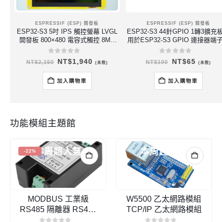
ESPRESSIF (ESP) 開發板
ESPRESSIF (ESP) 開發板
ESP32-S3 5吋 IPS 觸控螢幕 LVGL
ESP32-S3 44針GPIO 1轉3擴充
開發板 800×480 電容式觸控 8MB
用於ESP32-S3 GPIO 連接器端
PSRAM / 16MB 內存 含壓克力外殼
換器
0
out of 5
0
out of 5
原
目
原
目
NT$
1,940
NT$
65
NT$
2,150
NT$
100
(未稅)
(未稅)
始
前
始
前
價
價
價
價
格：
格：
格：
格：
加入購物車
加入購物車
NT$2,150。
NT$1,940。
NT$100。
NT$65
功能模組主題館
-22%
MODBUS 工業級
W5500 乙太網路模組
RS485 隔離器 RS485
TCP/IP 乙太網路模組
中繼器 放大器 距離延