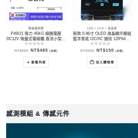
電磁鐵相關
LED / LCD / 液晶屏
P49/21 吸力 45KG 線圈電壓
新款 0.96寸 OLED 液晶顯示模組
DC12V 吸盤式電磁鐵 直流小型圓
藍字黑底 I2C/IIC 通信 128*64 已
形牽引電磁鐵 Magnetic hands
焊接針腳
0
out of 5
0
out of 5
原
目
原
目
NT$
485
NT$
150
NT$
550
NT$
260
(未稅)
(未稅)
始
前
始
前
價
價
價
價
格：
格：
格：
格：
查看內容
加入購物車
NT$550。
NT$485。
NT$260。
NT$150。
感測模組 & 傳感元件