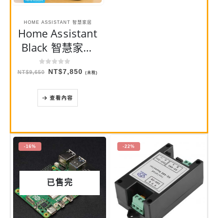
HOME ASSISTANT 智慧家居
Home Assistant
Black 智慧家庭
中樞 主機 預載
0
out of 5
原
目
NT$
7,850
HAOS 比 Green
NT$
9,650
(未稅)
始
前
價
價
更穩定與快速(白
格：
格：
NT$9,650。
NT$7,850。
查看內容
色機殼)
-16%
-22%
已售完