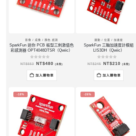
影像 / 成像 / 顏色 感測
運動 / 位置 / 加速度
SparkFun 迷你 PCB 板型三刺激值色
SparkFun 三軸加速度計模組
彩感測器 OPT4048DTSR（Qwiic）
LIS3DH（Qwiic）
0
out of 5
0
out of 5
原
目
原
目
NT$
480
NT$
210
NT$
553
NT$
245
(未稅)
(未稅)
始
前
始
前
價
價
價
價
格：
格：
格：
格：
加入購物車
加入購物車
NT$553。
NT$480。
NT$245。
NT$21
-18%
-26%