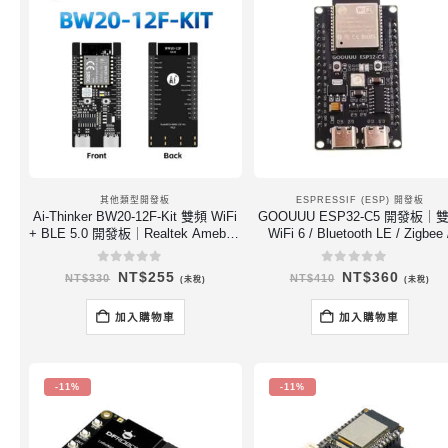
其他類型開發板
ESPRESSIF (ESP) 開發板
Ai-Thinker BW20-12F-Kit 雙頻 WiFi
GOOUUU ESP32-C5 開發板｜
+ BLE 5.0 開發板｜Realtek Ameba /
WiFi 6 / Bluetooth LE / Zigbee 
RTL8711
Thread
0
out of 5
0
out of 5
原
目
原
目
NT$
255
NT$
360
NT$
330
NT$
410
(未稅)
(未稅)
始
前
始
前
價
價
價
價
格：
格：
格：
格：
加入購物車
加入購物車
NT$330。
NT$255。
NT$410。
NT$3
-11%
-11%