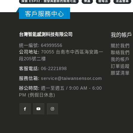
探索 ESP32：開發與創新的無限可能
樂鑫
樹莓派
液晶螢幕
客戶服務中心
台灣智能感測科技有限公司
我的帳戶
統一編號: 64999556
關於我們
公司地址:
70055 台南市中西區海安路一
聯絡我們
段205號二樓
我的帳戶
訂單追蹤
客服電話:
06-2221898
願望清單
服務信箱:
service@taiwansensor.com
辦公時間:
週一至週五 / 9:00 AM - 6:00
PM (例假日休息)