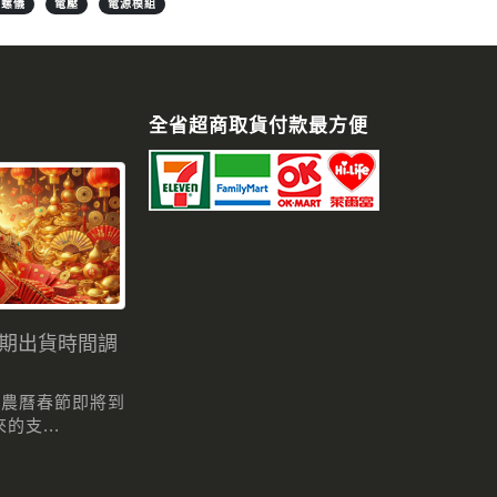
陀螺儀
電壓
電源模組
全省超商取貨付款最方便
假期出貨時間調
 農曆春節即將到
支...