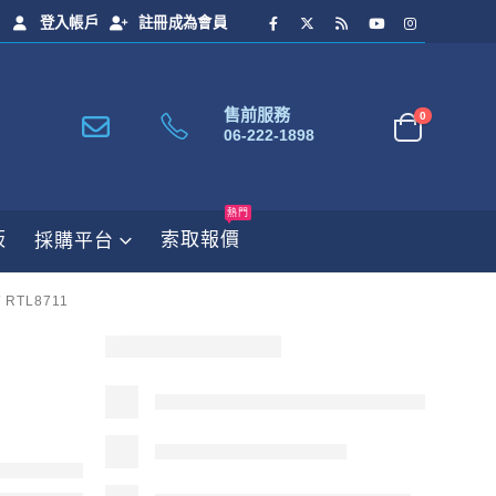
登入帳戶
註冊成為會員
售前服務
0
06-222-1898
熱門
板
索取報價
採購平台
 RTL8711