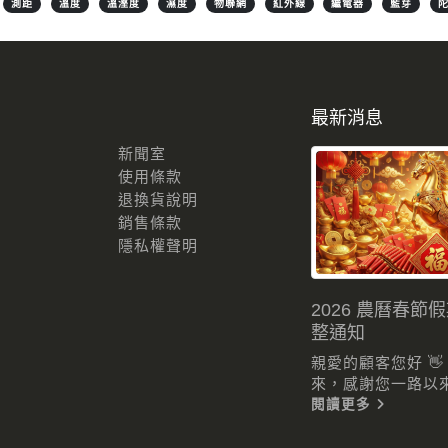
測距
溫度
溫溼度
濕度
物聯網
紅外線
繼電器
藍芽
最新消息
新聞室
使用條款
退換貨說明
銷售條款
隱私權聲明
2026 農曆春節
整通知
親愛的顧客您好 
來，感謝您一路以來的
閱讀更多