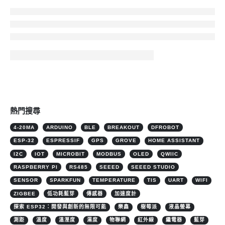
熱門搜尋
4-20MA
ARDUINO
BLE
BREAKOUT
DFROBOT
ESP-32
ESPRESSIF
GPS
GROVE
HOME ASSISTANT
I2C
IOT
MICROBIT
MODBUS
OLED
QWIIC
RASPBERRY PI
RS485
SEEED
SEEED STUDIO
SENSOR
SPARKFUN
TEMPERATURE
TIS
UART
WIFI
ZIGBEE
低功耗藍芽
傳感器
加速度計
探索 ESP32：開發與創新的無限可能
樂鑫
樹莓派
液晶螢幕
測距
溫度
溫溼度
濕度
物聯網
紅外線
繼電器
藍芽