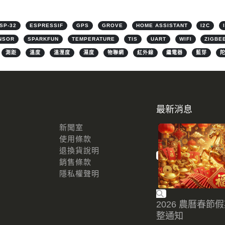
SP-32
ESPRESSIF
GPS
GROVE
HOME ASSISTANT
I2C
NSOR
SPARKFUN
TEMPERATURE
TIS
UART
WIFI
ZIGBE
測距
溫度
溫溼度
濕度
物聯網
紅外線
繼電器
藍芽
最新消息
新聞室
使用條款
退換貨說明
銷售條款
隱私權聲明
2026 農曆春節
整通知