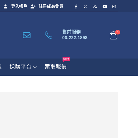
登入帳戶
註冊成為會員
售前服務
0
06-222-1898
熱門
板
索取報價
採購平台