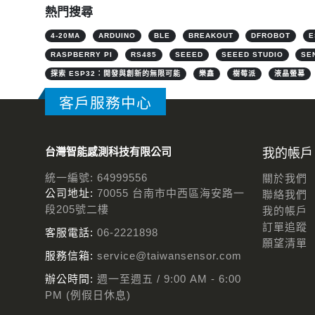
熱門搜尋
4-20MA
ARDUINO
BLE
BREAKOUT
DFROBOT
E
RASPBERRY PI
RS485
SEEED
SEEED STUDIO
SE
探索 ESP32：開發與創新的無限可能
樂鑫
樹莓派
液晶螢幕
客戶服務中心
台灣智能感測科技有限公司
我的帳戶
統一編號: 64999556
關於我們
公司地址:
70055 台南市中西區海安路一
聯絡我們
段205號二樓
我的帳戶
訂單追蹤
客服電話:
06-2221898
願望清單
服務信箱:
service@taiwansensor.com
辦公時間:
週一至週五 / 9:00 AM - 6:00
PM (例假日休息)