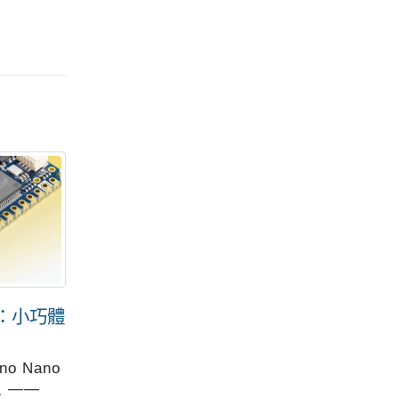
R4：小巧體
Home Assistant Black 智
03
05
慧家庭主機 – CP 值勝過
12 月
10 月
Home Assistant Green
o Nano
 ——
Home Assistant Black 以