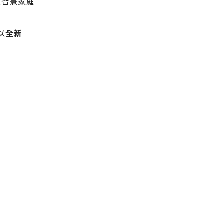
般智慧家庭
以
全新