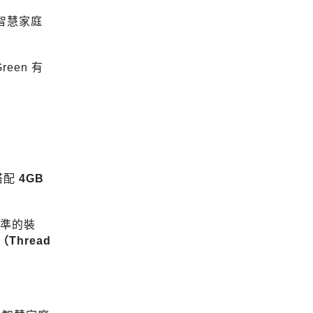
智慧家庭
een 有
搭配
4GB
準的裝
d（Thread