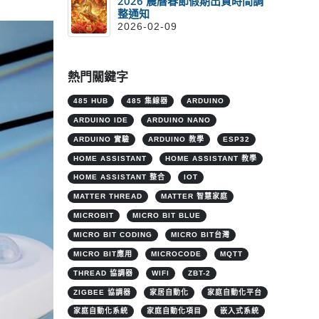
2026 農曆春節假期出貨時間調
整通知
2026-02-09
熱門關鍵字
485 HUB
485 集線器
ARDUINO
ARDUINO IDE
ARDUINO NANO
ARDUINO 實驗
ARDUINO 教學
ESP32
HOME ASSISTANT
HOME ASSISTANT 教學
HOME ASSISTANT 整合
IOT
MATTER THREAD
MATTER 智慧家庭
MICROBIT
MICRO BIT BLUE
MICRO BIT CODING
MICRO BIT台灣
MICRO BIT應用
MICROCODE
MQTT
THREAD 協調器
WIFI
ZBT-2
ZIGBEE 協調器
家居自動化
家庭自動化平台
家庭自動化系統
家庭自動化項目
嵌入式系統