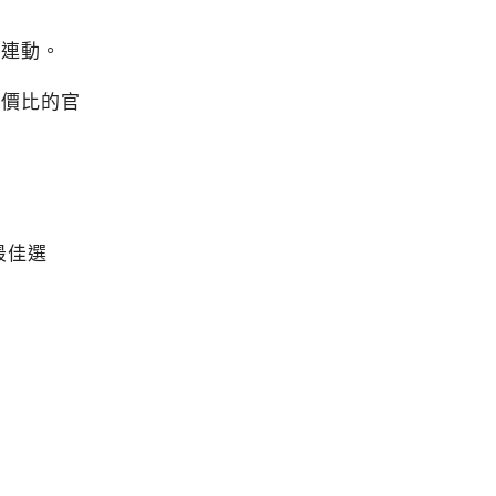
備連動。
最具性價比的官
是最佳選