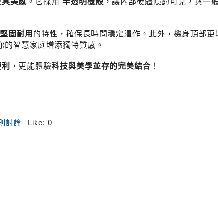
更具美感
。它採用
半透明機殼
，讓內部硬體隱約可見，與一
堅固耐用
的特性，確保長時間穩定運作。此外，機身頂部更
你的智慧家庭增添獨特質感。
便利
，更能體驗
科技與美學並存的完美結合
！
 則討論
Like:
0