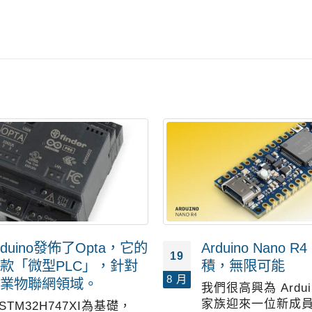
rduino發佈了Opta，它的
Arduino Nano 
19
款「微型PLC」，針對
積，無限可能
8 月
業物聯網領域。
我們很高興為 Arduin
家族迎來一位新成員
STM32H747XI為基礎，