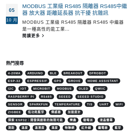
MODBUS 工業級 RS485 隔離器 RS485中繼
05
器 放大器 距離延長器 抗干擾 抗雜訊
10 月
MODBUS 工業級 RS485 隔離器 RS485 中繼器
是一種高性的能工業...
閱讀更多
熱門搜尋
4-20MA
ARDUINO
BLE
BREAKOUT
DFROBOT
ESP-32
ESPRESSIF
GPS
GROVE
HOME ASSISTANT
I2C
IOT
MICROBIT
MODBUS
OLED
QWIIC
RASPBERRY PI
RS485
SEEED
SEEED STUDIO
SENSOR
SPARKFUN
TEMPERATURE
TIS
UART
WIFI
ZIGBEE
低功耗藍芽
傳感器
加速度計
探索 ESP32：開發與創新的無限可能
樂鑫
樹莓派
液晶螢幕
測距
溫度
溫溼度
濕度
物聯網
紅外線
繼電器
藍芽