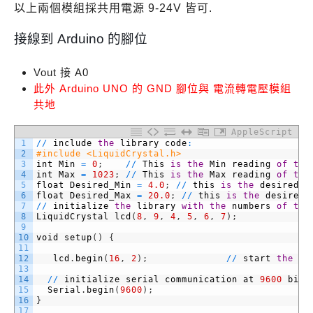
以上兩個模組採共用電源 9-24V 皆可.
接線到 Arduino 的腳位
Vout 接 A0
此外 Arduino UNO 的 GND 腳位與 電流轉電壓模組
共地
AppleScript
1
/
/
include
the
library
code
:
2
#include <LiquidCrystal.h>
3
int
Min
=
0
;
/
/
This
is
the
Min
reading
of
the
4
int
Max
=
1023
;
/
/
This
is
the
Max
reading
of
the
5
float
Desired_Min
=
4.0
;
/
/
this
is
the
desired
n
6
float
Desired_Max
=
20.0
;
/
/
this
is
the
desired
7
/
/
initialize
the
library
with
the
numbers
of
the
8
LiquidCrystal
lcd
(
8
,
9
,
4
,
5
,
6
,
7
)
;
9
10
void
setup
(
)
{
11
12
lcd
.
begin
(
16
,
2
)
;
/
/
start
the
li
13
14
/
/
initialize
serial
communication
at
9600
bits
15
Serial
.
begin
(
9600
)
;
16
}
17