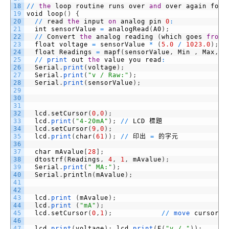
18
/
/
the
loop
routine
runs
over
and
over
again
fore
19
void
loop
(
)
{
20
/
/
read
the
input
on
analog
pin
0
:
21
int
sensorValue
=
analogRead
(
A0
)
;
22
/
/
Convert
the
analog
reading
(
which
goes
from
23
float
voltage
=
sensorValue
*
(
5.0
/
1023.0
)
;
24
float
Readings
=
mapf
(
sensorValue
,
Min
,
Max
,
D
25
/
/
print
out
the
value
you
read
:
26
Serial
.
print
(
voltage
)
;
27
Serial
.
print
(
"v / Raw:"
)
;
28
Serial
.
print
(
sensorValue
)
;
29
30
31
32
lcd
.
setCursor
(
0
,
0
)
;
33
lcd
.
print
(
"4-20mA"
)
;
/
/
LCD
標題
34
lcd
.
setCursor
(
9
,
0
)
;
35
lcd
.
print
(
char
(
61
)
)
;
/
/
印出
=
的字元
36
37
char
mAvalue
[
28
]
;
38
dtostrf
(
Readings
,
4
,
1
,
mAvalue
)
;
39
Serial
.
print
(
" MA:"
)
;
40
Serial
.
println
(
mAvalue
)
;
41
42
43
lcd
.
print
(
mAvalue
)
;
44
lcd
.
print
(
"mA"
)
;
45
lcd
.
setCursor
(
0
,
1
)
;
/
/
move
cursor
t
46
47
lcd
.
print
(
voltage
)
;
lcd
.
print
(
F
(
"v / "
)
)
;