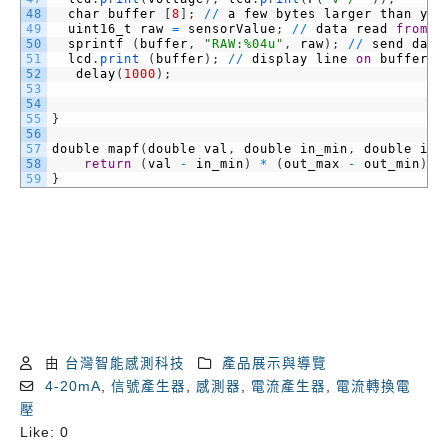
48
char
buffer
[
8
]
;
/
/
a
few
bytes
larger
than
you
49
uint16_t
raw
=
sensorValue
;
/
/
data
read
from
i
50
sprintf
(
buffer
,
"RAW:%04u"
,
raw
)
;
/
/
send
data
51
lcd
.
print
(
buffer
)
;
/
/
display
line
on
buffer
52
delay
(
1000
)
;
53
54
55
}
56
57
double
mapf
(
double
val
,
double
in_min
,
double
in_
58
return
(
val
-
in_min
)
*
(
out_max
-
out_min
)
/
59
}
由
台灣智能感測科技
產品展示與導覽
4-20mA
,
信號產生器
,
感測器
,
電流產生器
,
電流轉換電
壓
Like:
0