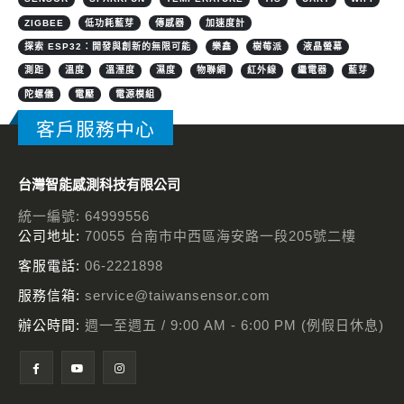
ZIGBEE
低功耗藍芽
傳感器
加速度計
探索 ESP32：開發與創新的無限可能
樂鑫
樹莓派
液晶螢幕
測距
溫度
溫溼度
濕度
物聯網
紅外線
繼電器
藍芽
陀螺儀
電壓
電源模組
客戶服務中心
台灣智能感測科技有限公司
統一編號: 64999556
公司地址:
70055 台南市中西區海安路一段205號二樓
客服電話:
06-2221898
服務信箱:
service@taiwansensor.com
辦公時間:
週一至週五 / 9:00 AM - 6:00 PM (例假日休息)