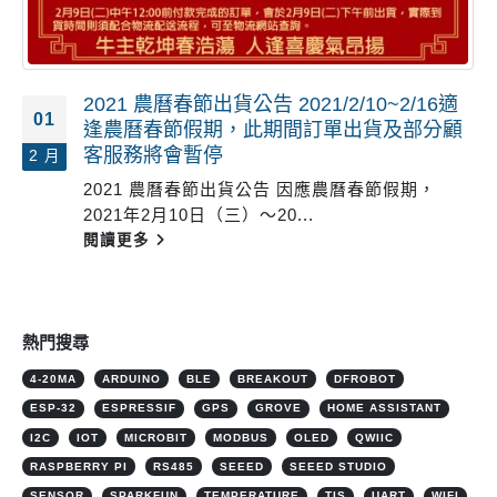
2021 農曆春節出貨公告 2021/2/10~2/16適
01
逢農曆春節假期，此期間訂單出貨及部分顧
客服務將會暫停
2 月
2021 農曆春節出貨公告 因應農曆春節假期，
2021年2月10日（三）～20...
閱讀更多
熱門搜尋
4-20MA
ARDUINO
BLE
BREAKOUT
DFROBOT
ESP-32
ESPRESSIF
GPS
GROVE
HOME ASSISTANT
I2C
IOT
MICROBIT
MODBUS
OLED
QWIIC
RASPBERRY PI
RS485
SEEED
SEEED STUDIO
SENSOR
SPARKFUN
TEMPERATURE
TIS
UART
WIFI