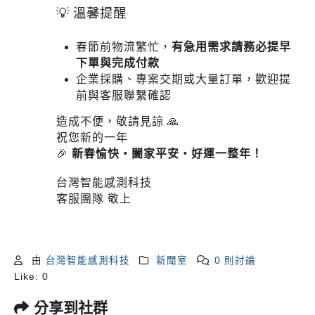
💡 溫馨提醒
春節前物流繁忙，
有急用需求請務必提早
下單與完成付款
企業採購、專案交期或大量訂單，歡迎提
前與客服聯繫確認
造成不便，敬請見諒 🙏
祝您新的一年
🎉
新春愉快・闔家平安・好運一整年！
台灣智能感測科技
客服團隊 敬上
由
台灣智能感測科技
新聞室
0 則討論
Like:
0
分享到社群