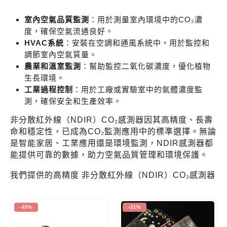
室內空氣品質監測
：用於測量室內環境中的CO₂濃
度，確保空氣流通良好。
HVAC系統
：安裝在空調和通風系統中，用於監控和
調節室內空氣質量。
農業和溫室監測
：幫助監控二氧化碳濃度，優化植物
生長環境。
工業過程控制
：用於工廠或實驗室中的氣體濃度監
測，確保安全和生產效率。
非分散紅外線（NDIR）CO₂感測器因其高精度、長壽
命和穩定性，已成為CO₂監測應用中的標準選擇。無論
是智能家居、工業應用還是環境監測，NDIR感測器都
能提供可靠的數據，助力空氣品質管理和環境保護。
我們提供的高精度 非分散紅外線（NDIR）CO₂感測器
-40%
-31%