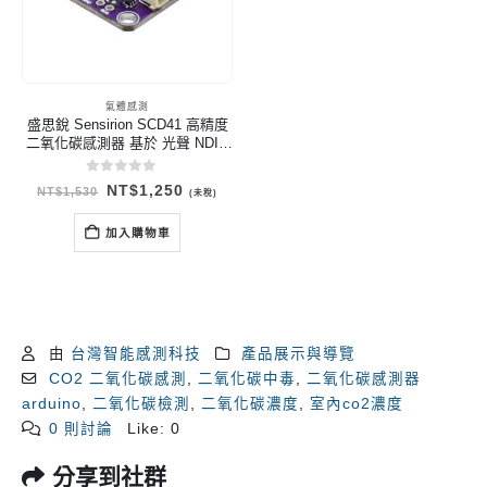
氣體感測
盛思銳 Sensirion SCD41 高精度
二氧化碳感測器 基於 光聲 NDIR
感測原理
0
out of 5
原
目
NT$
1,250
NT$
1,530
(未稅)
始
前
價
價
格：
格：
加入購物車
NT$1,530。
NT$1,250。
由
台灣智能感測科技
產品展示與導覽
CO2 二氧化碳感測
,
二氧化碳中毒
,
二氧化碳感測器
arduino
,
二氧化碳檢測
,
二氧化碳濃度
,
室內co2濃度
0 則討論
Like:
0
分享到社群