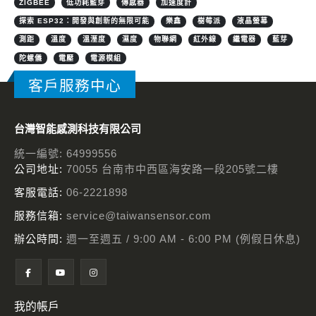
ZIGBEE
低功耗藍芽
傳感器
加速度計
探索 ESP32：開發與創新的無限可能
樂鑫
樹莓派
液晶螢幕
測距
溫度
溫溼度
濕度
物聯網
紅外線
繼電器
藍芽
陀螺儀
電壓
電源模組
客戶服務中心
台灣智能感測科技有限公司
統一編號: 64999556
公司地址:
70055 台南市中西區海安路一段205號二樓
客服電話:
06-2221898
服務信箱:
service@taiwansensor.com
辦公時間:
週一至週五 / 9:00 AM - 6:00 PM (例假日休息)
我的帳戶