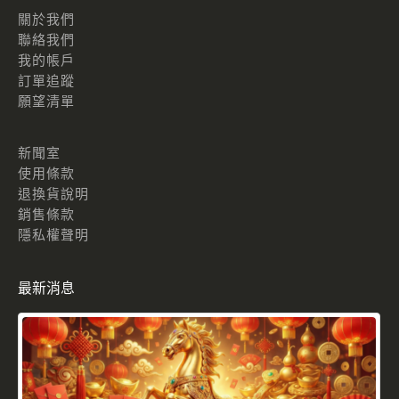
關於我們
聯絡我們
我的帳戶
訂單追蹤
願望清單
新聞室
使用條款
退換貨說明
銷售條款
隱私權聲明
最新消息