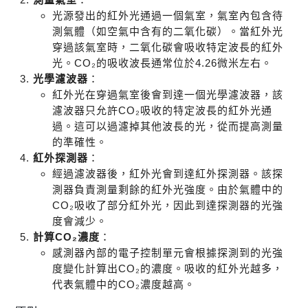
光源發出的紅外光通過一個氣室，氣室內包含待
測氣體（如空氣中含有的二氧化碳）。當紅外光
穿過該氣室時，二氧化碳會吸收特定波長的紅外
光。CO₂的吸收波長通常位於4.26微米左右。
光學濾波器
：
紅外光在穿過氣室後會到達一個光學濾波器，該
濾波器只允許CO₂吸收的特定波長的紅外光通
過。這可以過濾掉其他波長的光，從而提高測量
的準確性。
紅外探測器
：
經過濾波器後，紅外光會到達紅外探測器。該探
測器負責測量剩餘的紅外光強度。由於氣體中的
CO₂吸收了部分紅外光，因此到達探測器的光強
度會減少。
計算CO₂濃度
：
感測器內部的電子控制單元會根據探測到的光強
度變化計算出CO₂的濃度。吸收的紅外光越多，
代表氣體中的CO₂濃度越高。