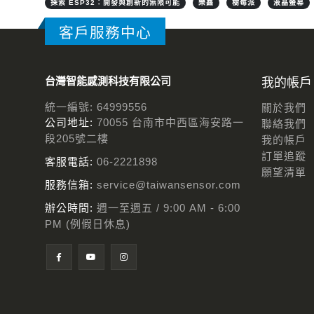
探索 ESP32：開發與創新的無限可能
樂鑫
樹莓派
液晶螢幕
客戶服務中心
台灣智能感測科技有限公司
我的帳戶
統一編號: 64999556
關於我們
公司地址:
70055 台南市中西區海安路一
聯絡我們
段205號二樓
我的帳戶
訂單追蹤
客服電話:
06-2221898
願望清單
服務信箱:
service@taiwansensor.com
辦公時間:
週一至週五 / 9:00 AM - 6:00
PM (例假日休息)