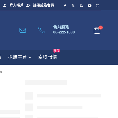
登入帳戶
註冊成為會員
售前服務
0
06-222-1898
熱門
板
索取報價
採購平台
螺儀