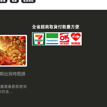
陀螺儀
電壓
電源模組
全省超商取貨付款最方便
假期出貨時間調
 農曆春節即將到
支...