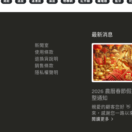
測距
溫度
溫溼度
濕度
物聯網
紅外線
繼電器
藍芽
最新消息
新聞室
使用條款
退換貨說明
銷售條款
隱私權聲明
2026 農曆春節
整通知
親愛的顧客您好 
來，感謝您一路以來的
閱讀更多