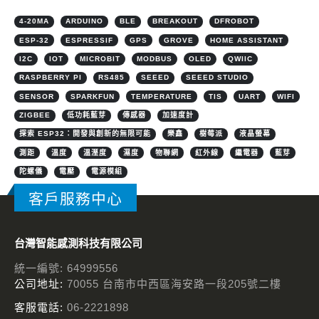
4-20MA
ARDUINO
BLE
BREAKOUT
DFROBOT
ESP-32
ESPRESSIF
GPS
GROVE
HOME ASSISTANT
I2C
IOT
MICROBIT
MODBUS
OLED
QWIIC
RASPBERRY PI
RS485
SEEED
SEEED STUDIO
SENSOR
SPARKFUN
TEMPERATURE
TIS
UART
WIFI
ZIGBEE
低功耗藍芽
傳感器
加速度計
探索 ESP32：開發與創新的無限可能
樂鑫
樹莓派
液晶螢幕
測距
溫度
溫溼度
濕度
物聯網
紅外線
繼電器
藍芽
陀螺儀
電壓
電源模組
客戶服務中心
台灣智能感測科技有限公司
統一編號: 64999556
公司地址:
70055 台南市中西區海安路一段205號二樓
客服電話:
06-2221898