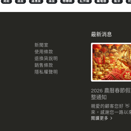
測距
溫度
溫溼度
濕度
物聯網
紅外線
繼電器
藍芽
最新消息
新聞室
使用條款
退換貨說明
銷售條款
隱私權聲明
2026 農曆春節
整通知
親愛的顧客您好 
來，感謝您一路以來的
閱讀更多