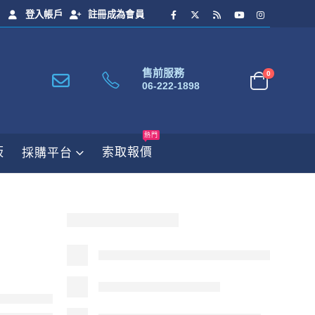
登入帳戶
註冊成為會員
售前服務
0
06-222-1898
熱門
板
索取報價
採購平台