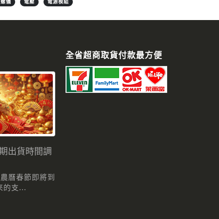
陀螺儀
電壓
電源模組
全省超商取貨付款最方便
假期出貨時間調
 農曆春節即將到
支...