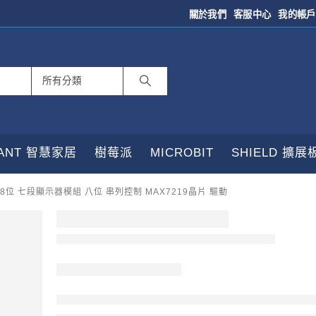
關於我們
客服中心
我的帳戶
TANT 智慧家居
樹莓派
MICROBIT
SHIELD 擴展
8位 七段顯示器模組 八位 串列控制 MAX7219晶片 驅動