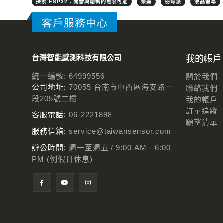
探索 ESP32：開發與創新的無限可能
樂鑫
樹莓派
液晶螢幕
客戶服務中心
台灣智能感測科技有限公司
我的帳戶
統一編號: 64999556
關於我們
公司地址:
70055 台南市中西區海安路一
聯絡我們
段205號二樓
我的帳戶
訂單追蹤
客服電話:
06-2221898
願望清單
服務信箱:
service@taiwansensor.com
辦公時間:
週一至週五 / 9:00 AM - 6:00
PM (例假日休息)