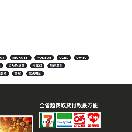
IOT
MICROBIT
MODBUS
OLED
QWIIC
E
低功耗藍芽
傳感器
加速度計
陀螺儀
電壓
電源模組
全省超商取貨付款最方便