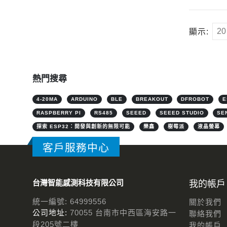
顯示:
熱門搜尋
4-20MA
ARDUINO
BLE
BREAKOUT
DFROBOT
E
RASPBERRY PI
RS485
SEEED
SEEED STUDIO
SE
探索 ESP32：開發與創新的無限可能
樂鑫
樹莓派
液晶螢幕
客戶服務中心
台灣智能感測科技有限公司
我的帳戶
統一編號: 64999556
關於我們
公司地址:
70055 台南市中西區海安路一
聯絡我們
段205號二樓
我的帳戶