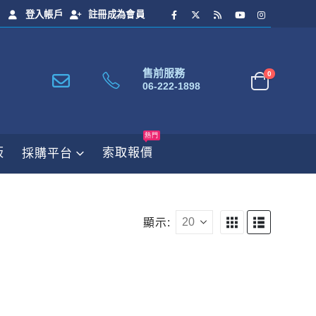
登入帳戶
註冊成為會員
售前服務
0
06-222-1898
熱門
板
索取報價
採購平台
顯示: