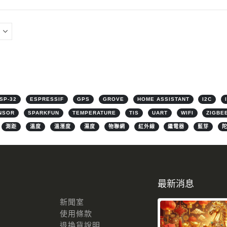
SP-32
ESPRESSIF
GPS
GROVE
HOME ASSISTANT
I2C
NSOR
SPARKFUN
TEMPERATURE
TIS
UART
WIFI
ZIGBE
測距
溫度
溫溼度
濕度
物聯網
紅外線
繼電器
藍芽
最新消息
新聞室
使用條款
退換貨說明