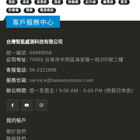
測距
溫度
溫溼度
濕度
物聯網
紅外線
繼電器
藍芽
陀螺儀
電壓
電源模組
客戶服務中心
台灣智能感測科技有限公司
統一編號: 64999556
公司地址:
70055 台南市中西區海安路一段205號二樓
客服電話:
06-2221898
服務信箱:
service@taiwansensor.com
辦公時間:
週一至週五 / 9:00 AM - 6:00 PM (例假日休息)
我的帳戶
關於我們
聯絡我們