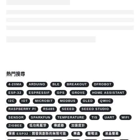
熱門搜尋
4-20MA
ARDUINO
BLE
BREAKOUT
DFROBOT
ESP-32
ESPRESSIF
GPS
GROVE
HOME ASSISTANT
I2C
IOT
MICROBIT
MODBUS
OLED
QWIIC
RASPBERRY PI
RS485
SEEED
SEEED STUDIO
SENSOR
SPARKFUN
TEMPERATURE
TIS
UART
WIFI
ZIGBEE
低功耗藍芽
傳感器
加速度計
探索 ESP32：開發與創新的無限可能
樂鑫
樹莓派
液晶螢幕