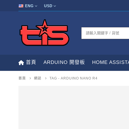
ENG
USD
首頁
ARDUINO 開發板
HOME ASSIS
首頁
網誌
TAG -
ARDUINO NANO R4