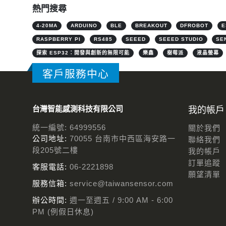
熱門搜尋
4-20MA
ARDUINO
BLE
BREAKOUT
DFROBOT
E
RASPBERRY PI
RS485
SEEED
SEEED STUDIO
SE
探索 ESP32：開發與創新的無限可能
樂鑫
樹莓派
液晶螢幕
客戶服務中心
台灣智能感測科技有限公司
我的帳戶
統一編號: 64999556
關於我們
公司地址:
70055 台南市中西區海安路一
聯絡我們
段205號二樓
我的帳戶
訂單追蹤
客服電話:
06-2221898
願望清單
服務信箱:
service@taiwansensor.com
辦公時間:
週一至週五 / 9:00 AM - 6:00
PM (例假日休息)