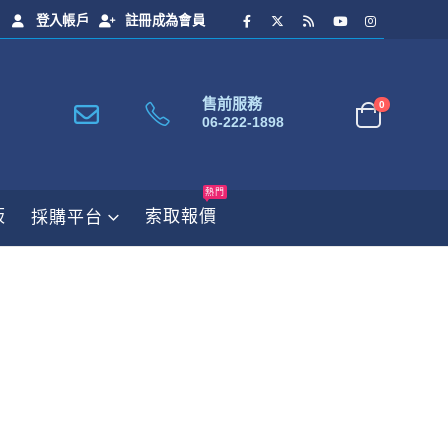
登入帳戶
註冊成為會員
售前服務
0
06-222-1898
熱門
板
索取報價
採購平台