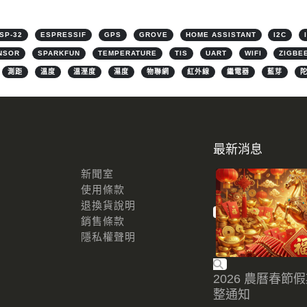
SP-32
ESPRESSIF
GPS
GROVE
HOME ASSISTANT
I2C
NSOR
SPARKFUN
TEMPERATURE
TIS
UART
WIFI
ZIGBE
測距
溫度
溫溼度
濕度
物聯網
紅外線
繼電器
藍芽
最新消息
新聞室
使用條款
退換貨說明
銷售條款
隱私權聲明
2026 農曆春節
整通知