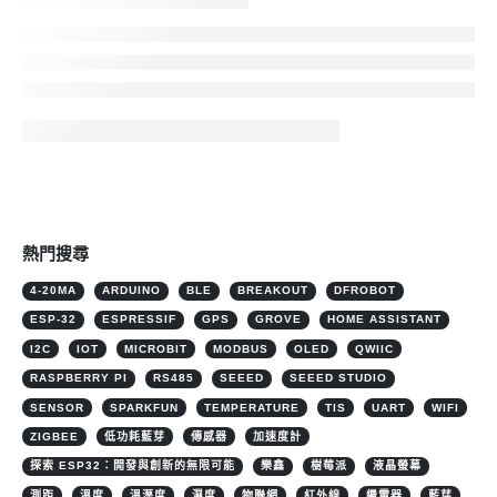
熱門搜尋
4-20MA
ARDUINO
BLE
BREAKOUT
DFROBOT
ESP-32
ESPRESSIF
GPS
GROVE
HOME ASSISTANT
I2C
IOT
MICROBIT
MODBUS
OLED
QWIIC
RASPBERRY PI
RS485
SEEED
SEEED STUDIO
SENSOR
SPARKFUN
TEMPERATURE
TIS
UART
WIFI
ZIGBEE
低功耗藍芽
傳感器
加速度計
探索 ESP32：開發與創新的無限可能
樂鑫
樹莓派
液晶螢幕
測距
溫度
溫溼度
濕度
物聯網
紅外線
繼電器
藍芽