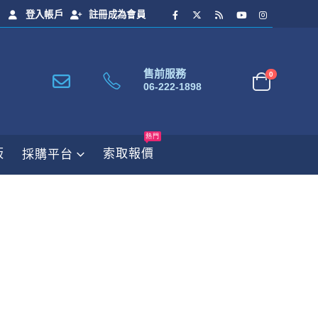
登入帳戶
註冊成為會員
售前服務
0
06-222-1898
熱門
板
索取報價
採購平台