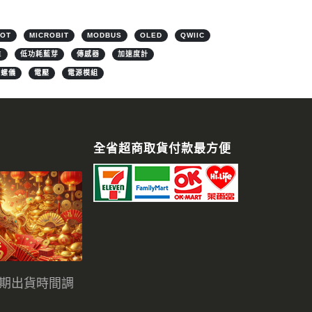
IOT
MICROBIT
MODBUS
OLED
QWIIC
E
低功耗藍芽
傳感器
加速度計
陀螺儀
電壓
電源模組
全省超商取貨付款最方便
假期出貨時間調