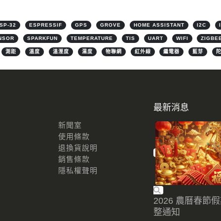
SP-32
ESPRESSIF
GPS
GROVE
HOME ASSISTANT
I2C
NSOR
SPARKFUN
TEMPERATURE
TIS
UART
WIFI
ZIGBE
測距
溫度
溫溼度
濕度
物聯網
紅外線
繼電器
藍芽
最新消息
新聞室
使用條款
退換貨說明
銷售條款
隱私權聲明
2026 農曆春節
整通知