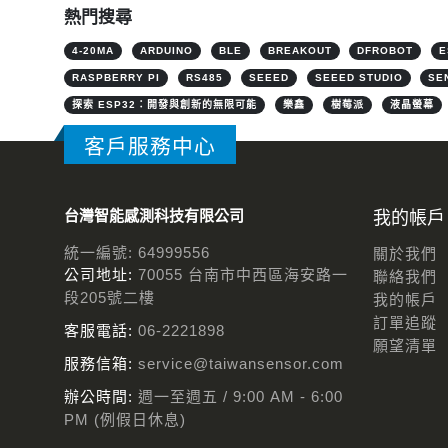
熱門搜尋
4-20MA
ARDUINO
BLE
BREAKOUT
DFROBOT
E
RASPBERRY PI
RS485
SEEED
SEEED STUDIO
SE
探索 ESP32：開發與創新的無限可能
樂鑫
樹莓派
液晶螢幕
客戶服務中心
台灣智能感測科技有限公司
我的帳戶
統一編號: 64999556
關於我們
公司地址:
70055 台南市中西區海安路一
聯絡我們
段205號二樓
我的帳戶
訂單追蹤
客服電話:
06-2221898
願望清單
服務信箱:
service@taiwansensor.com
辦公時間:
週一至週五 / 9:00 AM - 6:00
PM (例假日休息)