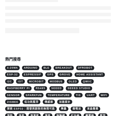
熱門搜尋
4-20MA
ARDUINO
BLE
BREAKOUT
DFROBOT
ESP-32
ESPRESSIF
GPS
GROVE
HOME ASSISTANT
I2C
IOT
MICROBIT
MODBUS
OLED
QWIIC
RASPBERRY PI
RS485
SEEED
SEEED STUDIO
SENSOR
SPARKFUN
TEMPERATURE
TIS
UART
WIFI
ZIGBEE
低功耗藍芽
傳感器
加速度計
探索 ESP32：開發與創新的無限可能
樂鑫
樹莓派
液晶螢幕
測距
溫度
溫溼度
濕度
物聯網
紅外線
繼電器
藍芽