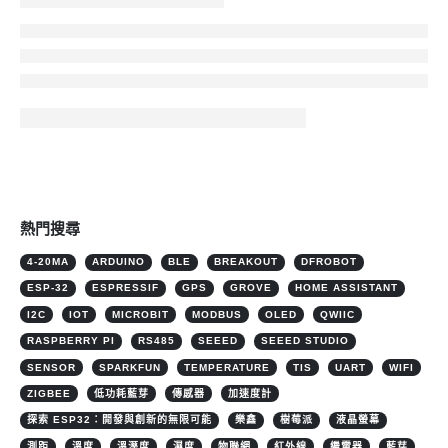
熱門搜尋
4-20MA
ARDUINO
BLE
BREAKOUT
DFROBOT
ESP-32
ESPRESSIF
GPS
GROVE
HOME ASSISTANT
I2C
IOT
MICROBIT
MODBUS
OLED
QWIIC
RASPBERRY PI
RS485
SEEED
SEEED STUDIO
SENSOR
SPARKFUN
TEMPERATURE
TIS
UART
WIFI
ZIGBEE
低功耗藍芽
傳感器
加速度計
探索 ESP32：開發與創新的無限可能
樂鑫
樹莓派
液晶螢幕
測距
溫度
溫溼度
濕度
物聯網
紅外線
繼電器
藍芽