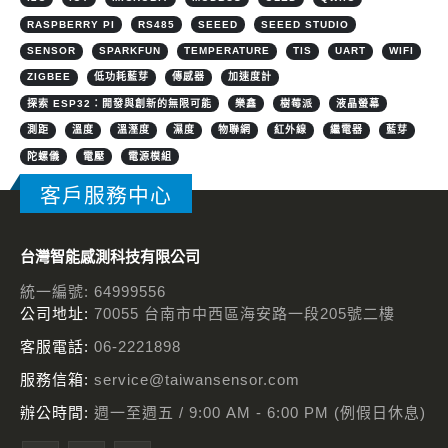
RASPBERRY PI
RS485
SEEED
SEEED STUDIO
SENSOR
SPARKFUN
TEMPERATURE
TIS
UART
WIFI
ZIGBEE
低功耗藍芽
傳感器
加速度計
探索 ESP32：開發與創新的無限可能
樂鑫
樹莓派
液晶螢幕
測距
溫度
溫溼度
濕度
物聯網
紅外線
繼電器
藍芽
陀螺儀
電壓
電源模組
客戶服務中心
台灣智能感測科技有限公司
統一編號: 64999556
公司地址:
70055 台南市中西區海安路一段205號二樓
客服電話:
06-2221898
服務信箱:
service@taiwansensor.com
辦公時間:
週一至週五 / 9:00 AM - 6:00 PM (例假日休息)