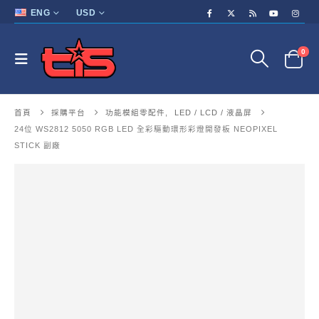
ENG
USD
0
首頁
採購平台
功能模組零配件
,
LED / LCD / 液晶屏
24位 WS2812 5050 RGB LED 全彩驅動環形彩燈開發板 NEOPIXEL
STICK 副廠