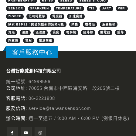
RASPBERRY PI
RS485
SEEED
SEEED STUDIO
SENSOR
SPARKFUN
TEMPERATURE
TIS
UART
WIFI
ZIGBEE
低功耗藍芽
傳感器
加速度計
探索 ESP32：開發與創新的無限可能
樂鑫
樹莓派
液晶螢幕
測距
溫度
溫溼度
濕度
物聯網
紅外線
繼電器
藍芽
陀螺儀
電壓
電源模組
客戶服務中心
台灣智能感測科技有限公司
統一編號: 64999556
公司地址:
70055 台南市中西區海安路一段205號二樓
客服電話:
06-2221898
服務信箱:
service@taiwansensor.com
辦公時間:
週一至週五 / 9:00 AM - 6:00 PM (例假日休息)