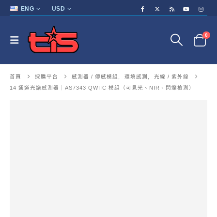
ENG
USD
0
首頁
採購平台
感測器 / 傳感模組
,
環境感測
,
光線 / 紫外線
14 通道光譜感測器｜AS7343 QWIIC 模組（可見光、NIR、閃爍檢測）