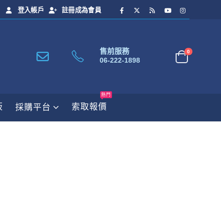
登入帳戶
註冊成為會員
售前服務
0
06-222-1898
熱門
板
索取報價
採購平台