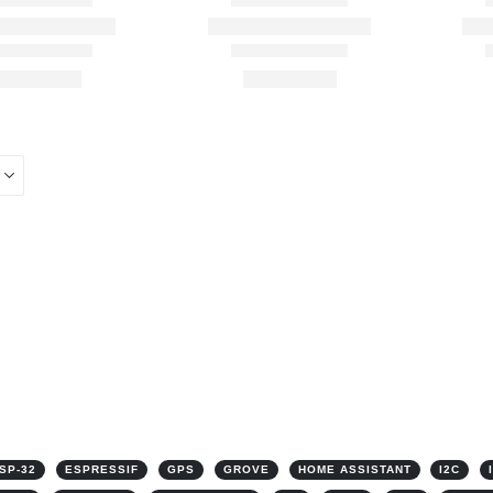
SP-32
ESPRESSIF
GPS
GROVE
HOME ASSISTANT
I2C