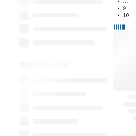
...
9
10