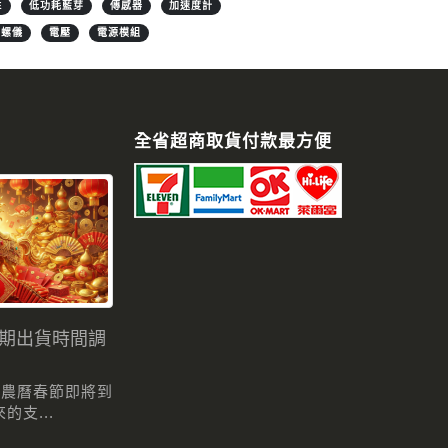
E
低功耗藍芽
傳感器
加速度計
陀螺儀
電壓
電源模組
全省超商取貨付款最方便
假期出貨時間調
 農曆春節即將到
支...