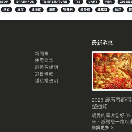
NSOR
SPARKFUN
TEMPERATURE
TIS
UART
WIFI
ZIGBE
測距
溫度
溫溼度
濕度
物聯網
紅外線
繼電器
藍芽
最新消息
新聞室
使用條款
退換貨說明
銷售條款
隱私權聲明
2026 農曆春節
整通知
親愛的顧客您好 
來，感謝您一路以來的
閱讀更多