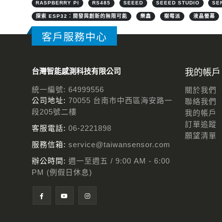
RASPBERRY PI
RS485
SEEED
SEEED STUDIO
SE
探索 ESP32：開發與創新的無限可能
樂鑫
樹莓派
液晶螢幕
客戶服務中心
台灣智能感測科技有限公司
我的帳戶
統一編號: 64999556
關於我們
公司地址:
70055 台南市中西區海安路一
聯絡我們
段205號二樓
我的帳戶
訂單追蹤
客服電話:
06-2221898
願望清單
服務信箱:
service@taiwansensor.com
辦公時間:
週一至週五 / 9:00 AM - 6:00
PM (例假日休息)