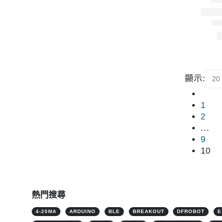
顯示:
1
2
...
9
10
熱門搜尋
4-20MA
ARDUINO
BLE
BREAKOUT
DFROBOT
E