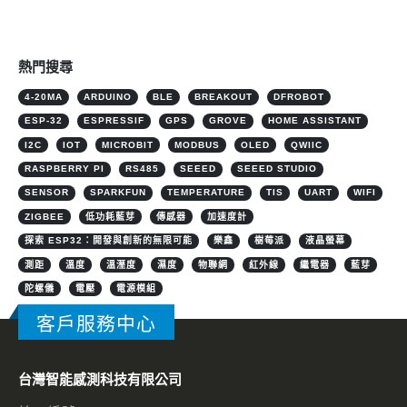
熱門搜尋
4-20MA
ARDUINO
BLE
BREAKOUT
DFROBOT
ESP-32
ESPRESSIF
GPS
GROVE
HOME ASSISTANT
I2C
IOT
MICROBIT
MODBUS
OLED
QWIIC
RASPBERRY PI
RS485
SEEED
SEEED STUDIO
SENSOR
SPARKFUN
TEMPERATURE
TIS
UART
WIFI
ZIGBEE
低功耗藍芽
傳感器
加速度計
探索 ESP32：開發與創新的無限可能
樂鑫
樹莓派
液晶螢幕
測距
溫度
溫溼度
濕度
物聯網
紅外線
繼電器
藍芽
陀螺儀
電壓
電源模組
客戶服務中心
台灣智能感測科技有限公司