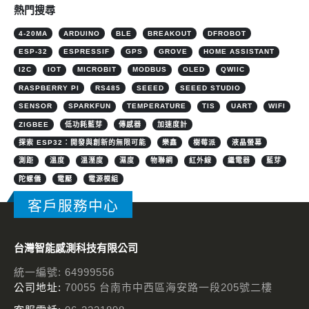
熱門搜尋
4-20MA
ARDUINO
BLE
BREAKOUT
DFROBOT
ESP-32
ESPRESSIF
GPS
GROVE
HOME ASSISTANT
I2C
IOT
MICROBIT
MODBUS
OLED
QWIIC
RASPBERRY PI
RS485
SEEED
SEEED STUDIO
SENSOR
SPARKFUN
TEMPERATURE
TIS
UART
WIFI
ZIGBEE
低功耗藍芽
傳感器
加速度計
探索 ESP32：開發與創新的無限可能
樂鑫
樹莓派
液晶螢幕
測距
溫度
溫溼度
濕度
物聯網
紅外線
繼電器
藍芽
陀螺儀
電壓
電源模組
客戶服務中心
台灣智能感測科技有限公司
統一編號: 64999556
公司地址:
70055 台南市中西區海安路一段205號二樓