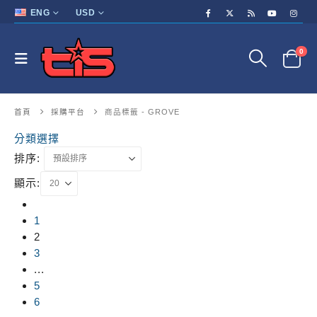
ENG
USD
0
首頁
採購平台
商品標籤 -
GROVE
分類選擇
排序:
顯示:
1
2
3
...
5
6