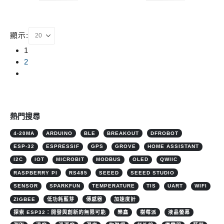
顯示:
1
2
熱門搜尋
4-20MA
ARDUINO
BLE
BREAKOUT
DFROBOT
ESP-32
ESPRESSIF
GPS
GROVE
HOME ASSISTANT
I2C
IOT
MICROBIT
MODBUS
OLED
QWIIC
RASPBERRY PI
RS485
SEEED
SEEED STUDIO
SENSOR
SPARKFUN
TEMPERATURE
TIS
UART
WIFI
ZIGBEE
低功耗藍芽
傳感器
加速度計
探索 ESP32：開發與創新的無限可能
樂鑫
樹莓派
液晶螢幕