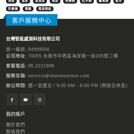
測距
溫度
溫溼度
濕度
物聯網
紅外線
繼電器
藍芽
陀螺儀
電壓
電源模組
客戶服務中心
台灣智能感測科技有限公司
統一編號: 64999556
公司地址:
70055 台南市中西區海安路一段205號二樓
客服電話:
06-2221898
服務信箱:
service@taiwansensor.com
辦公時間:
週一至週五 / 9:00 AM - 6:00 PM (例假日休息)
我的帳戶
關於我們
聯絡我們