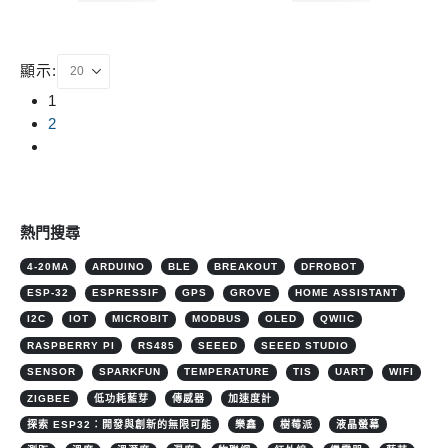
顯示:
1
2
熱門搜尋
4-20MA
ARDUINO
BLE
BREAKOUT
DFROBOT
ESP-32
ESPRESSIF
GPS
GROVE
HOME ASSISTANT
I2C
IOT
MICROBIT
MODBUS
OLED
QWIIC
RASPBERRY PI
RS485
SEEED
SEEED STUDIO
SENSOR
SPARKFUN
TEMPERATURE
TIS
UART
WIFI
ZIGBEE
低功耗藍芽
傳感器
加速度計
探索 ESP32：開發與創新的無限可能
樂鑫
樹莓派
液晶螢幕