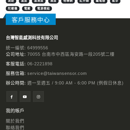
測距
溫度
溫溼度
濕度
物聯網
紅外線
繼電器
藍芽
陀螺儀
電壓
電源模組
客戶服務中心
台灣智能感測科技有限公司
統一編號: 64999556
公司地址:
70055 台南市中西區海安路一段205號二樓
客服電話:
06-2221898
服務信箱:
service@taiwansensor.com
辦公時間:
週一至週五 / 9:00 AM - 6:00 PM (例假日休息)
我的帳戶
關於我們
聯絡我們