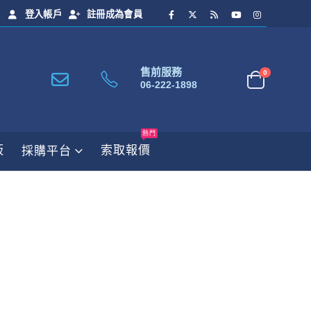
登入帳戶
註冊成為會員
售前服務
0
06-222-1898
熱門
板
索取報價
採購平台