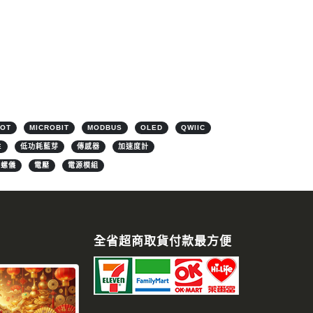
IOT
MICROBIT
MODBUS
OLED
QWIIC
E
低功耗藍芽
傳感器
加速度計
陀螺儀
電壓
電源模組
全省超商取貨付款最方便