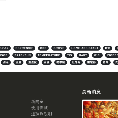
SP-32
ESPRESSIF
GPS
GROVE
HOME ASSISTANT
I2C
NSOR
SPARKFUN
TEMPERATURE
TIS
UART
WIFI
ZIGBE
測距
溫度
溫溼度
濕度
物聯網
紅外線
繼電器
藍芽
最新消息
新聞室
使用條款
退換貨說明