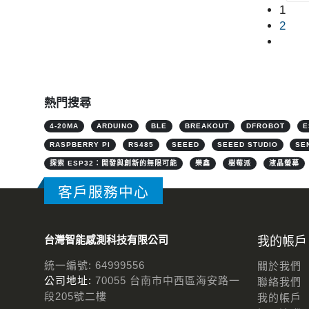
1
2
熱門搜尋
4-20MA
ARDUINO
BLE
BREAKOUT
DFROBOT
E
RASPBERRY PI
RS485
SEEED
SEEED STUDIO
SE
探索 ESP32：開發與創新的無限可能
樂鑫
樹莓派
液晶螢幕
客戶服務中心
台灣智能感測科技有限公司
我的帳戶
統一編號: 64999556
關於我們
公司地址:
70055 台南市中西區海安路一
聯絡我們
段205號二樓
我的帳戶