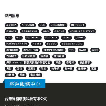
熱門搜尋
4-20MA
ARDUINO
BLE
BREAKOUT
DFROBOT
ESP-32
ESPRESSIF
GPS
GROVE
HOME ASSISTANT
I2C
IOT
MICROBIT
MODBUS
OLED
QWIIC
RASPBERRY PI
RS485
SEEED
SEEED STUDIO
SENSOR
SPARKFUN
TEMPERATURE
TIS
UART
WIFI
ZIGBEE
低功耗藍芽
傳感器
加速度計
探索 ESP32：開發與創新的無限可能
樂鑫
樹莓派
液晶螢幕
測距
溫度
溫溼度
濕度
物聯網
紅外線
繼電器
藍芽
陀螺儀
電壓
電源模組
客戶服務中心
台灣智能感測科技有限公司