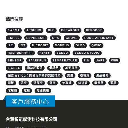
熱門搜尋
4-20MA
ARDUINO
BLE
BREAKOUT
DFROBOT
ESP-32
ESPRESSIF
GPS
GROVE
HOME ASSISTANT
I2C
IOT
MICROBIT
MODBUS
OLED
QWIIC
RASPBERRY PI
RS485
SEEED
SEEED STUDIO
SENSOR
SPARKFUN
TEMPERATURE
TIS
UART
WIFI
ZIGBEE
低功耗藍芽
傳感器
加速度計
探索 ESP32：開發與創新的無限可能
樂鑫
樹莓派
液晶螢幕
測距
溫度
溫溼度
濕度
物聯網
紅外線
繼電器
藍芽
陀螺儀
電壓
電源模組
客戶服務中心
台灣智能感測科技有限公司