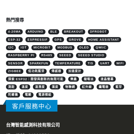
熱門搜尋
4-20MA
ARDUINO
BLE
BREAKOUT
DFROBOT
ESP-32
ESPRESSIF
GPS
GROVE
HOME ASSISTANT
I2C
IOT
MICROBIT
MODBUS
OLED
QWIIC
RASPBERRY PI
RS485
SEEED
SEEED STUDIO
SENSOR
SPARKFUN
TEMPERATURE
TIS
UART
WIFI
ZIGBEE
低功耗藍芽
傳感器
加速度計
探索 ESP32：開發與創新的無限可能
樂鑫
樹莓派
液晶螢幕
測距
溫度
溫溼度
濕度
物聯網
紅外線
繼電器
藍芽
陀螺儀
電壓
電源模組
客戶服務中心
台灣智能感測科技有限公司