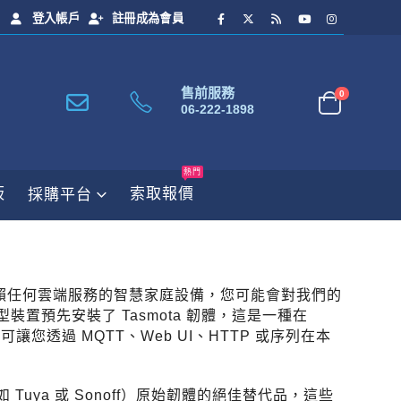
登入帳戶
註冊成為會員
售前服務
0
06-222-1898
熱門
板
索取報價
採購平台
賴任何雲端服務的智慧家庭設備，您可能會對我們的
慧型裝置預先安裝了 Tasmota 韌體，這是一種在
讓您透過 MQTT、Web UI、HTTP 或序列在本
如 Tuya 或 Sonoff）原始韌體的絕佳替代品，這些