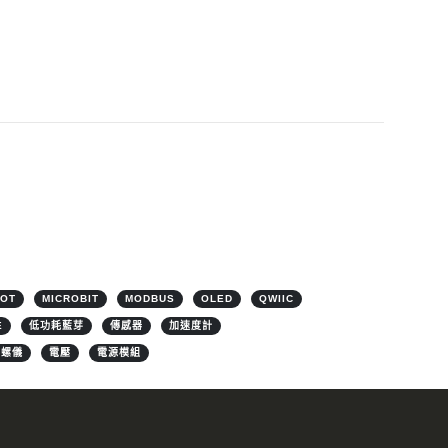
IOT
MICROBIT
MODBUS
OLED
QWIIC
E
低功耗藍芽
傳感器
加速度計
陀螺儀
電壓
電源模組