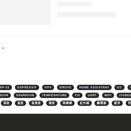
SP-32
ESPRESSIF
GPS
GROVE
HOME ASSISTANT
I2C
NSOR
SPARKFUN
TEMPERATURE
TIS
UART
WIFI
ZIGBE
測距
溫度
溫溼度
濕度
物聯網
紅外線
繼電器
藍芽