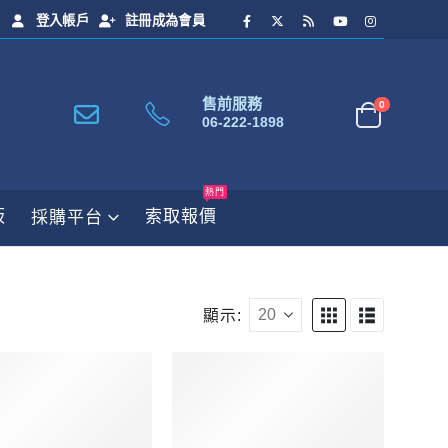
登入帳戶
註冊成為會員
售前服務
0
06-222-1898
熱門
板
索取報價
採購平台
顯示: