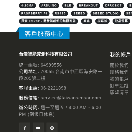
4-20MA
ARDUINO
BLE
BREAKOUT
DFROBOT
E
RASPBERRY PI
RS485
SEEED
SEEED STUDIO
SE
探索 ESP32：開發與創新的無限可能
樂鑫
樹莓派
液晶螢幕
客戶服務中心
台灣智能感測科技有限公司
我的帳戶
統一編號: 64999556
關於我們
公司地址:
70055 台南市中西區海安路一
聯絡我們
段205號二樓
我的帳戶
訂單追蹤
客服電話:
06-2221898
願望清單
服務信箱:
service@taiwansensor.com
辦公時間:
週一至週五 / 9:00 AM - 6:00
PM (例假日休息)