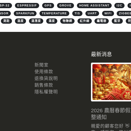
SP-32
ESPRESSIF
GPS
GROVE
HOME ASSISTANT
I2C
NSOR
SPARKFUN
TEMPERATURE
TIS
UART
WIFI
ZIGBE
測距
溫度
溫溼度
濕度
物聯網
紅外線
繼電器
藍芽
最新消息
新聞室
使用條款
退換貨說明
銷售條款
隱私權聲明
2026 農曆春節
整通知
親愛的顧客您好 