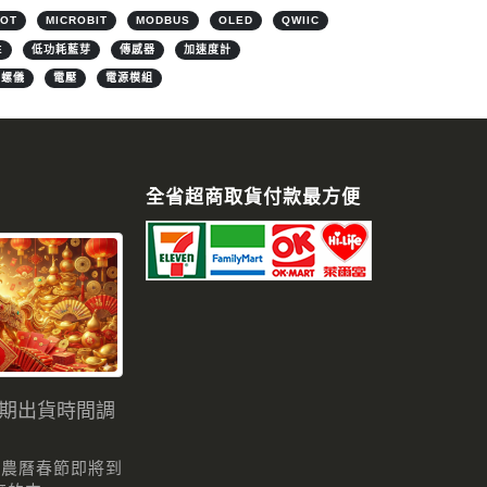
IOT
MICROBIT
MODBUS
OLED
QWIIC
E
低功耗藍芽
傳感器
加速度計
陀螺儀
電壓
電源模組
全省超商取貨付款最方便
假期出貨時間調
 農曆春節即將到