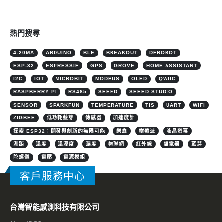
熱門搜尋
4-20MA
ARDUINO
BLE
BREAKOUT
DFROBOT
ESP-32
ESPRESSIF
GPS
GROVE
HOME ASSISTANT
I2C
IOT
MICROBIT
MODBUS
OLED
QWIIC
RASPBERRY PI
RS485
SEEED
SEEED STUDIO
SENSOR
SPARKFUN
TEMPERATURE
TIS
UART
WIFI
ZIGBEE
低功耗藍芽
傳感器
加速度計
探索 ESP32：開發與創新的無限可能
樂鑫
樹莓派
液晶螢幕
測距
溫度
溫溼度
濕度
物聯網
紅外線
繼電器
藍芽
陀螺儀
電壓
電源模組
客戶服務中心
台灣智能感測科技有限公司