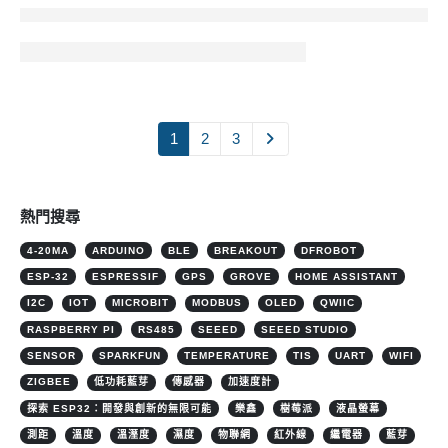
1
2
3
熱門搜尋
4-20MA
ARDUINO
BLE
BREAKOUT
DFROBOT
ESP-32
ESPRESSIF
GPS
GROVE
HOME ASSISTANT
I2C
IOT
MICROBIT
MODBUS
OLED
QWIIC
RASPBERRY PI
RS485
SEEED
SEEED STUDIO
SENSOR
SPARKFUN
TEMPERATURE
TIS
UART
WIFI
ZIGBEE
低功耗藍芽
傳感器
加速度計
探索 ESP32：開發與創新的無限可能
樂鑫
樹莓派
液晶螢幕
測距
溫度
溫溼度
濕度
物聯網
紅外線
繼電器
藍芽