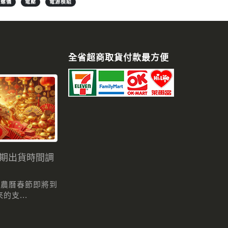
陀螺儀
電壓
電源模組
全省超商取貨付款最方便
假期出貨時間調
 農曆春節即將到
支...