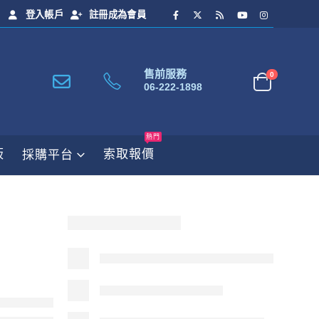
登入帳戶
註冊成為會員
售前服務
0
06-222-1898
熱門
板
索取報價
採購平台