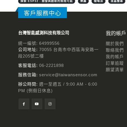
探索 ESP32：開發與創新的無限可能
樂鑫
樹莓派
液晶螢幕
客戶服務中心
台灣智能感測科技有限公司
我的帳戶
統一編號: 64999556
關於我們
公司地址:
70055 台南市中西區海安路一
聯絡我們
段205號二樓
我的帳戶
訂單追蹤
客服電話:
06-2221898
願望清單
服務信箱:
service@taiwansensor.com
辦公時間:
週一至週五 / 9:00 AM - 6:00
PM (例假日休息)