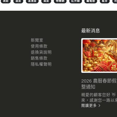
測距
溫度
溫溼度
濕度
物聯網
紅外線
繼電器
藍芽
最新消息
新聞室
使用條款
退換貨說明
銷售條款
隱私權聲明
2026 農曆春節
整通知
親愛的顧客您好 
來，感謝您一路以來的
閱讀更多