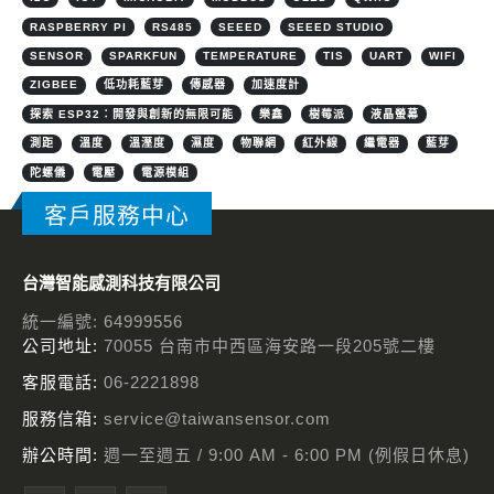
RASPBERRY PI
RS485
SEEED
SEEED STUDIO
SENSOR
SPARKFUN
TEMPERATURE
TIS
UART
WIFI
ZIGBEE
低功耗藍芽
傳感器
加速度計
探索 ESP32：開發與創新的無限可能
樂鑫
樹莓派
液晶螢幕
測距
溫度
溫溼度
濕度
物聯網
紅外線
繼電器
藍芽
陀螺儀
電壓
電源模組
客戶服務中心
台灣智能感測科技有限公司
統一編號: 64999556
公司地址:
70055 台南市中西區海安路一段205號二樓
客服電話:
06-2221898
服務信箱:
service@taiwansensor.com
辦公時間:
週一至週五 / 9:00 AM - 6:00 PM (例假日休息)