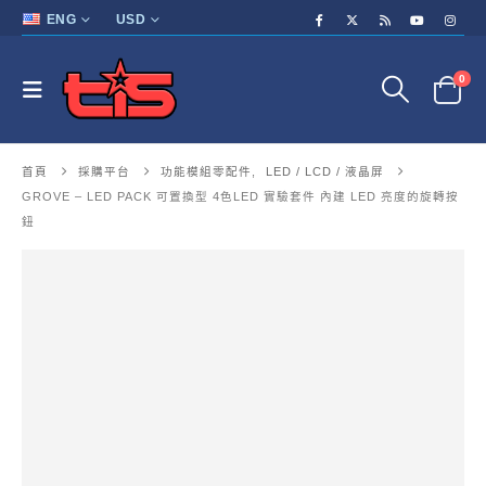
ENG
USD
0
首頁
採購平台
功能模組零配件
,
LED / LCD / 液晶屏
GROVE – LED PACK 可置換型 4色LED 實驗套件 內建 LED 亮度的旋轉按
鈕