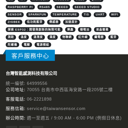
RASPBERRY PI
RS485
SEEED
SEEED STUDIO
SENSOR
SPARKFUN
TEMPERATURE
TIS
UART
WIFI
ZIGBEE
低功耗藍芽
傳感器
加速度計
探索 ESP32：開發與創新的無限可能
樂鑫
樹莓派
液晶螢幕
測距
溫度
溫溼度
濕度
物聯網
紅外線
繼電器
藍芽
陀螺儀
電壓
電源模組
客戶服務中心
台灣智能感測科技有限公司
統一編號: 64999556
公司地址:
70055 台南市中西區海安路一段205號二樓
客服電話:
06-2221898
服務信箱:
service@taiwansensor.com
辦公時間:
週一至週五 / 9:00 AM - 6:00 PM (例假日休息)