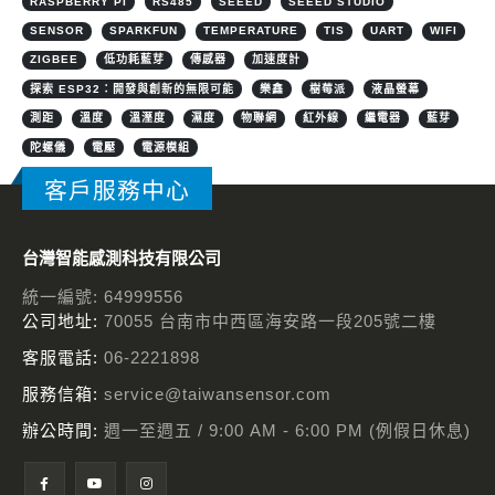
RASPBERRY PI
RS485
SEEED
SEEED STUDIO
SENSOR
SPARKFUN
TEMPERATURE
TIS
UART
WIFI
ZIGBEE
低功耗藍芽
傳感器
加速度計
探索 ESP32：開發與創新的無限可能
樂鑫
樹莓派
液晶螢幕
測距
溫度
溫溼度
濕度
物聯網
紅外線
繼電器
藍芽
陀螺儀
電壓
電源模組
客戶服務中心
台灣智能感測科技有限公司
統一編號: 64999556
公司地址:
70055 台南市中西區海安路一段205號二樓
客服電話:
06-2221898
服務信箱:
service@taiwansensor.com
辦公時間:
週一至週五 / 9:00 AM - 6:00 PM (例假日休息)