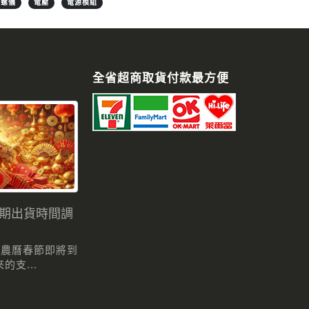
陀螺儀
電壓
電源模組
全省超商取貨付款最方便
假期出貨時間調
 農曆春節即將到
支...