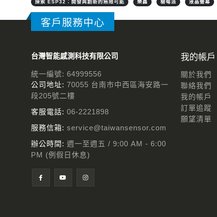
探索 ESP32：開發與創新的無限可能
樂鑫
樹莓派
液晶螢幕
客戶服務中心
台灣智能感測科技有限公司
我的帳戶
統一編號: 64999556
關於我們
公司地址:
70055 台南市中西區海安路一
聯絡我們
段205號二樓
我的帳戶
訂單追蹤
客服電話:
06-2221898
願望清單
服務信箱:
service@taiwansensor.com
辦公時間:
週一至週五 / 9:00 AM - 6:00
PM (例假日休息)