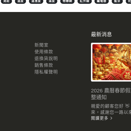
測距
溫度
溫溼度
濕度
物聯網
紅外線
繼電器
藍芽
最新消息
新聞室
使用條款
退換貨說明
銷售條款
隱私權聲明
2026 農曆春節
整通知
親愛的顧客您好 
來，感謝您一路以來的
閱讀更多