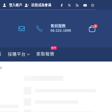
登入帳戶
註冊成為會員
售前服務
0
06-222-1898
熱門
板
索取報價
採購平台
SD