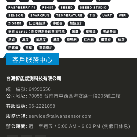
RASPBERRY PI
RS485
SEEED
SEEED STUDIO
SENSOR
SPARKFUN
TEMPERATURE
TIS
UART
WIFI
ZIGBEE
低功耗藍芽
傳感器
加速度計
探索 ESP32：開發與創新的無限可能
樂鑫
樹莓派
液晶螢幕
測距
溫度
溫溼度
濕度
物聯網
紅外線
繼電器
藍芽
陀螺儀
電壓
電源模組
客戶服務中心
台灣智能感測科技有限公司
統一編號: 64999556
公司地址:
70055 台南市中西區海安路一段205號二樓
客服電話:
06-2221898
服務信箱:
service@taiwansensor.com
辦公時間:
週一至週五 / 9:00 AM - 6:00 PM (例假日休息)