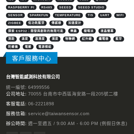
RASPBERRY PI
RS485
SEEED
SEEED STUDIO
SENSOR
SPARKFUN
TEMPERATURE
TIS
UART
WIFI
ZIGBEE
低功耗藍芽
傳感器
加速度計
探索 ESP32：開發與創新的無限可能
樂鑫
樹莓派
液晶螢幕
測距
溫度
溫溼度
濕度
物聯網
紅外線
繼電器
藍芽
陀螺儀
電壓
電源模組
客戶服務中心
台灣智能感測科技有限公司
統一編號: 64999556
公司地址:
70055 台南市中西區海安路一段205號二樓
客服電話:
06-2221898
服務信箱:
service@taiwansensor.com
辦公時間:
週一至週五 / 9:00 AM - 6:00 PM (例假日休息)