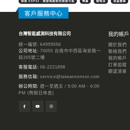
探索 ESP32：開發與創新的無限可能
樂鑫
樹莓派
液晶螢幕
客戶服務中心
台灣智能感測科技有限公司
我的帳戶
統一編號: 64999556
關於我們
公司地址:
70055 台南市中西區海安路一
聯絡我們
段205號二樓
我的帳戶
訂單追蹤
客服電話:
06-2221898
願望清單
服務信箱:
service@taiwansensor.com
辦公時間:
週一至週五 / 9:00 AM - 6:00
PM (例假日休息)