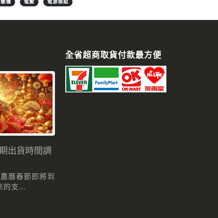
陀螺儀
電壓
電源模組
全省超商取貨付款最方便
假期出貨時間調
 農曆春節即將到
支...