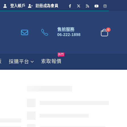
登入帳戶
註冊成為會員
售前服務
0
06-222-1898
熱門
板
索取報價
採購平台