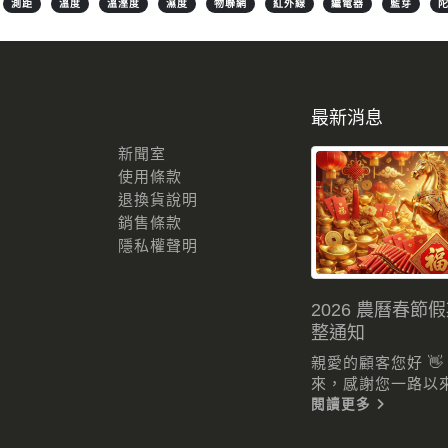
測距
溫度
溫溼度
濕度
物聯網
紅外線
繼電器
藍芽
最新消息
新聞室
使用條款
退換貨說明
銷售條款
隱私權聲明
2026 農曆春節
整通知
親愛的顧客您好 
來，感謝您一路以來的
閱讀更多