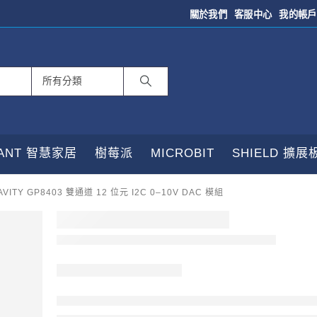
關於我們
客服中心
我的帳戶
TANT 智慧家居
樹莓派
MICROBIT
SHIELD 擴展
VITY GP8403 雙通道 12 位元 I2C 0–10V DAC 模組