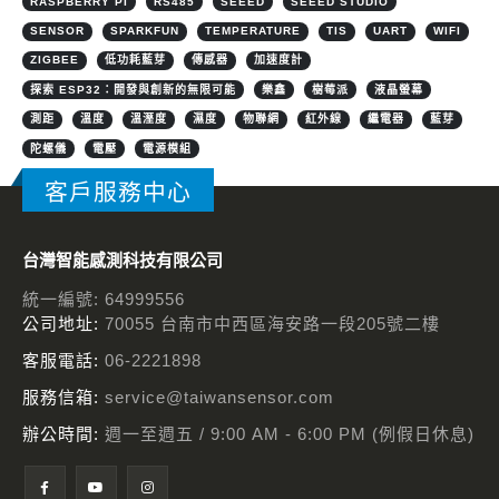
RASPBERRY PI
RS485
SEEED
SEEED STUDIO
SENSOR
SPARKFUN
TEMPERATURE
TIS
UART
WIFI
ZIGBEE
低功耗藍芽
傳感器
加速度計
探索 ESP32：開發與創新的無限可能
樂鑫
樹莓派
液晶螢幕
測距
溫度
溫溼度
濕度
物聯網
紅外線
繼電器
藍芽
陀螺儀
電壓
電源模組
客戶服務中心
台灣智能感測科技有限公司
統一編號: 64999556
公司地址:
70055 台南市中西區海安路一段205號二樓
客服電話:
06-2221898
服務信箱:
service@taiwansensor.com
辦公時間:
週一至週五 / 9:00 AM - 6:00 PM (例假日休息)