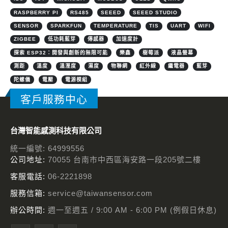
RASPBERRY PI
RS485
SEEED
SEEED STUDIO
SENSOR
SPARKFUN
TEMPERATURE
TIS
UART
WIFI
ZIGBEE
低功耗藍芽
傳感器
加速度計
探索 ESP32：開發與創新的無限可能
樂鑫
樹莓派
液晶螢幕
測距
溫度
溫溼度
濕度
物聯網
紅外線
繼電器
藍芽
陀螺儀
電壓
電源模組
客戶服務中心
台灣智能感測科技有限公司
統一編號: 64999556
公司地址:
70055 台南市中西區海安路一段205號二樓
客服電話:
06-2221898
服務信箱:
service@taiwansensor.com
辦公時間:
週一至週五 / 9:00 AM - 6:00 PM (例假日休息)