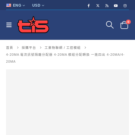
ENG
USD
0
首頁
採購平台
工業物聯網 / 工控模組
4-20MA 電流訊號隔離分配器 4-20MA 模組分配轉換 一進四出 4-20MA/4-
20MA