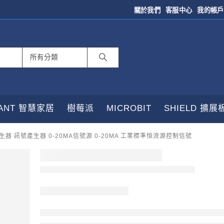
關於我們
客服中心
我的帳戶
TANT 智慧家居
樹莓派
MICROBIT
SHIELD 擴展
發生器 訊號產生器 0-20MA信號源 0-20MA 工業標準恒流源控制信號