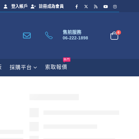
登入帳戶
註冊成為會員
售前服務
0
06-222-1898
熱門
板
索取報價
採購平台