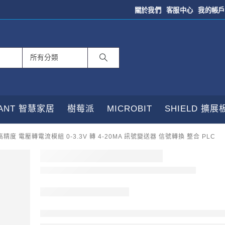
關於我們
客服中心
我的帳戶
TANT 智慧家居
樹莓派
MICROBIT
SHIELD 擴展
高精度 電壓轉電流模組 0-3.3V 轉 4-20MA 訊號變送器 信號轉換 整合 PLC