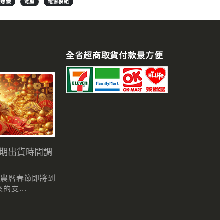
陀螺儀
電壓
電源模組
全省超商取貨付款最方便
假期出貨時間調
 農曆春節即將到
支...