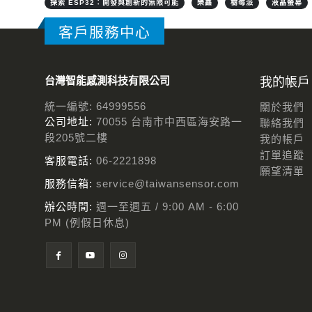
探索 ESP32：開發與創新的無限可能
樂鑫
樹莓派
液晶螢幕
客戶服務中心
台灣智能感測科技有限公司
我的帳戶
統一編號: 64999556
關於我們
公司地址:
70055 台南市中西區海安路一
聯絡我們
段205號二樓
我的帳戶
訂單追蹤
客服電話:
06-2221898
願望清單
服務信箱:
service@taiwansensor.com
辦公時間:
週一至週五 / 9:00 AM - 6:00
PM (例假日休息)