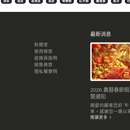
測距
溫度
溫溼度
濕度
物聯網
紅外線
繼電器
藍芽
最新消息
新聞室
使用條款
退換貨說明
銷售條款
隱私權聲明
2026 農曆春節
整通知
親愛的顧客您好 
來，感謝您一路以來的
閱讀更多