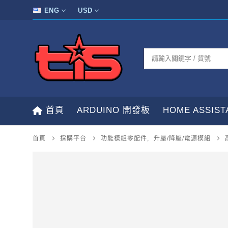
ENG
USD
首頁
ARDUINO 開發板
HOME ASSIS
首頁
採購平台
功能模組零配件
,
升壓/降壓/電源模組