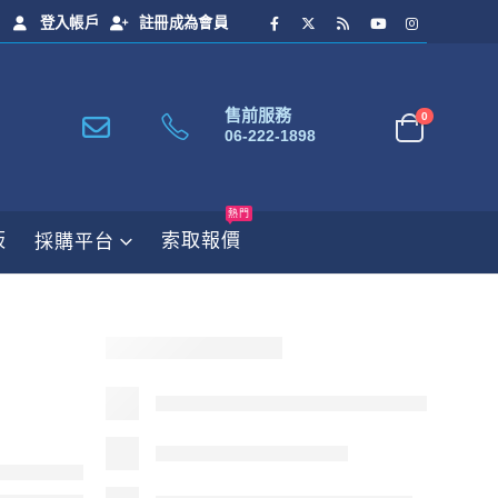
登入帳戶
註冊成為會員
售前服務
0
06-222-1898
熱門
板
索取報價
採購平台