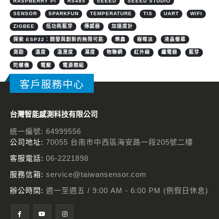
RASPBERRY PI
RS485
SEEED
SEEED STUDIO
SENSOR
SPARKFUN
TEMPERATURE
TIS
UART
WIFI
ZIGBEE
低功耗藍芽
傳感器
加速度計
探索 ESP32：開發與創新的無限可能
樂鑫
樹莓派
液晶螢幕
測距
溫度
溫溼度
濕度
物聯網
紅外線
繼電器
藍芽
陀螺儀
電壓
電源模組
客戶服務中心
台灣智能感測科技有限公司
統一編號: 64999556
公司地址:
70055 台南市中西區海安路一段205號二樓
客服電話:
06-2221898
服務信箱:
service@taiwansensor.com
辦公時間:
週一至週五 / 9:00 AM - 6:00 PM (例假日休息)