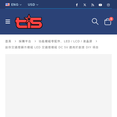
ENG
USD
0
首頁
採購平台
功能模組零配件
,
LED / LCD / 液晶屏
迷你交通燈顯示模組 LED 交通燈模組 DC 5V 適用於創意 DIY 項目